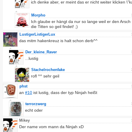
ich denke aber, er meint das er nicht weiter klicken \"k
Morpho
Ich glaube er hängt da nur so lange weil er den Arsch 
die Titten so geil findet! ;)
LustigerListigerLux
das mitm hakenkreuz is halt schon derb^^
Der_kleine_Raver
...lustig
Stachelrochenfake
rofl ^^ sehr geil
phst
an
#10
ist lustig, dass der typ Ninjah heißt
terrorzwerg
echt oder
Mikey
Der name vom mann da Ninjah xD