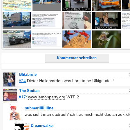
Alle HTML-Tags außer <br>, <strike> und <i> werden aus Deinem Kommentar entfernt.
URLs werden automatisch umgewandelt. Bitte verwende "www." oder "http://" in URLs
Ich möchte eine E-Mail, wenn zu meinem Kommentar Antworten erscheinen.
Ich möchte eine E-Mail, wenn auf dieser Seite weitere Kommentare erscheinen.
Kommentar schreiben
Blitzbirne
#24
Dieter Hallervorden was born to be Ulkignudel!!
The Sodiac
#17
:
www.lemonparty.org
WTF!?
submariiiiiiiiine
was sieht man dadrauf? ich trau mich nicht das an zuklic
Dreamwalker