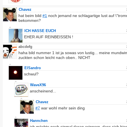
Chavez
hat beim bild
#1
noch jemand ne schlagartige lust auf \"trom
bekommen?
ICH HASSE EUCH
EHER AUF REINBEISSEN !
abcdefg
haha bild nummer 1 ist ja sowas von lustig... meine mundwin
zuckten schon leicht nach oben.. NICHT
ElSandro
schwul?
WaveX96
anscheinend...
Chavez
#7
war wohl mehr sein ding
Hannchen
ich möchte noch einmal daran erinnern, dass sich hie