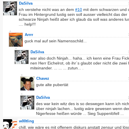
DaSilva
ich verstehe nicht was an dem
#10
mit dem schwarzen und d
Frau im Hintergrund lustig sein soll ausser vielleicht das der
schwarze Ninjah heißt aber ich glaub da soll was anderes lus
.... help!!!
Arrrr
guck mal auf sein Namensschild...
DaSilva
war also doch Ninjah... haha... ich kenn eine Frau Fic
nen Herr Eichelrot, ob ihr´s glaubt oder nicht die zwei
miteinander. ... ... ... zutun... .
Chavez
gute alte pubertät
DaSilva
des war kein witz des is so deswegen kann ich nich
über ninjah lachen... lustig wäre gewesen wenn de
Nigerfesse heißen würde ... Sieg Suppenlöfell ...
w00tling
chill, wie wäre es mit offenem diskurs anstatt zensur und lö