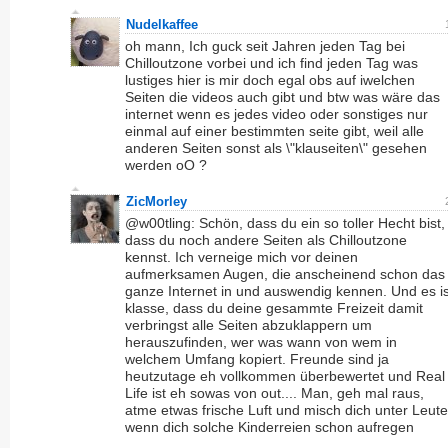
Nudelkaffee
oh mann, Ich guck seit Jahren jeden Tag bei
Chilloutzone vorbei und ich find jeden Tag was
lustiges hier is mir doch egal obs auf iwelchen
Seiten die videos auch gibt und btw was wäre das
internet wenn es jedes video oder sonstiges nur
einmal auf einer bestimmten seite gibt, weil alle
anderen Seiten sonst als \"klauseiten\" gesehen
werden oO ?
ZicMorley
@w00tling: Schön, dass du ein so toller Hecht bist,
dass du noch andere Seiten als Chilloutzone
kennst. Ich verneige mich vor deinen
aufmerksamen Augen, die anscheinend schon das
ganze Internet in und auswendig kennen. Und es is
klasse, dass du deine gesammte Freizeit damit
verbringst alle Seiten abzuklappern um
herauszufinden, wer was wann von wem in
welchem Umfang kopiert. Freunde sind ja
heutzutage eh vollkommen überbewertet und Real
Life ist eh sowas von out.... Man, geh mal raus,
atme etwas frische Luft und misch dich unter Leute
wenn dich solche Kinderreien schon aufregen