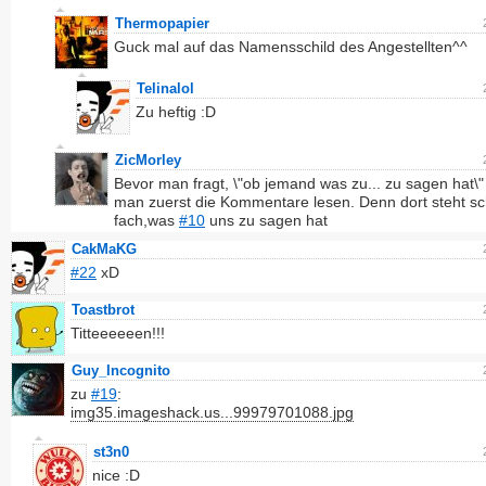
Thermopapier
Guck mal auf das Namensschild des Angestellten^^
Telinalol
Zu heftig :D
ZicMorley
Bevor man fragt, \"ob jemand was zu... zu sagen hat\" 
man zuerst die Kommentare lesen. Denn dort steht sc
fach,was
#10
uns zu sagen hat
CakMaKG
#22
xD
Toastbrot
Titteeeeeen!!!
Guy_Incognito
zu
#19
:
img35.imageshack.us...99979701088.jpg
st3n0
nice :D