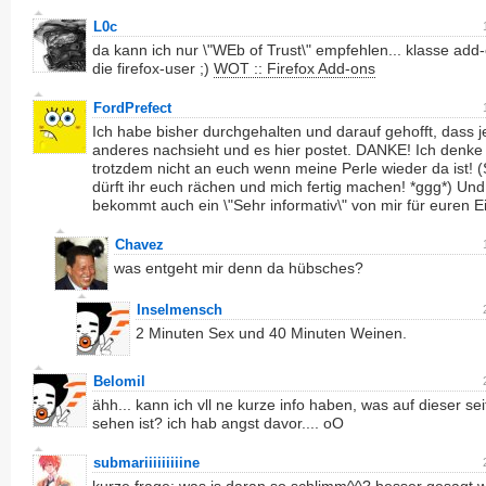
L0c
da kann ich nur \"WEb of Trust\" empfehlen... klasse add-
die firefox-user ;)
WOT :: Firefox Add-ons
FordPrefect
Ich habe bisher durchgehalten und darauf gehofft, dass
anderes nachsieht und es hier postet. DANKE! Ich denke
trotzdem nicht an euch wenn meine Perle wieder da ist! (S
dürft ihr euch rächen und mich fertig machen! *ggg*) Und 
bekommt auch ein \"Sehr informativ\" von mir für euren Ei
Chavez
was entgeht mir denn da hübsches?
Inselmensch
2 Minuten Sex und 40 Minuten Weinen.
Belomil
ähh... kann ich vll ne kurze info haben, was auf dieser sei
sehen ist? ich hab angst davor.... oO
submariiiiiiiiine