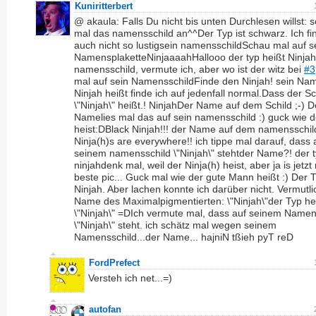
Kuniritterbert
@ akaula: Falls Du nicht bis unten Durchlesen willst: 
mal das namensschild an^^Der Typ ist schwarz. Ich fi
auch nicht so lustigsein namensschildSchau mal auf s
NamensplaketteNinjaaaahHallooo der typ heißt Ninjah!
namensschild, vermute ich, aber wo ist der witz bei
#3
mal auf sein NamensschildFinde den Ninjah! sein Na
Ninjah heißt finde ich auf jedenfall normal.Dass der 
\"Ninjah\" heißt.! NinjahDer Name auf dem Schild ;-) D
Namelies mal das auf sein namensschild :) guck wie d
heist:DBlack Ninjah!!! der Name auf dem namensschil
Ninja(h)s are everywhere!! ich tippe mal darauf, dass 
seinem namensschild \"Ninjah\" stehtder Name?! der t
ninjahdenk mal, weil der Ninja(h) heist, aber ja is jetzt
beste pic... Guck mal wie der gute Mann heißt :) Der 
Ninjah. Aber lachen konnte ich darüber nicht. Vermutli
Name des Maximalpigmentierten: \"Ninjah\"der Typ he
\"Ninjah\" =DIch vermute mal, dass auf seinem Namen
\"Ninjah\" steht. ich schätz mal wegen seinem
Namensschild...der Name... hajniN tßieh pyT reD
FordPrefect
Versteh ich net...=)
autofan