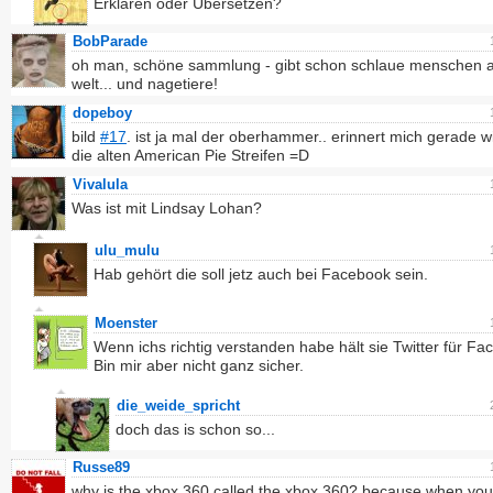
Erklären oder Übersetzen?
BobParade
oh man, schöne sammlung - gibt schon schlaue menschen a
welt... und nagetiere!
dopeboy
bild
#17
. ist ja mal der oberhammer.. erinnert mich gerade w
die alten American Pie Streifen =D
Vivalula
Was ist mit Lindsay Lohan?
ulu_mulu
Hab gehört die soll jetz auch bei Facebook sein.
Moenster
Wenn ichs richtig verstanden habe hält sie Twitter für Fa
Bin mir aber nicht ganz sicher.
die_weide_spricht
doch das is schon so...
Russe89
why is the xbox 360 called the xbox 360? because when you 