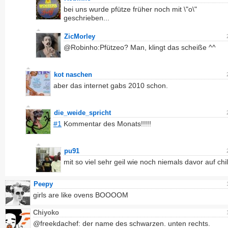
bei uns wurde pfütze früher noch mit \"o\"
geschrieben...
ZicMorley
@Robinho:Pfützeo? Man, klingt das scheiße ^^
kot naschen
aber das internet gabs 2010 schon.
die_weide_spricht
#1
Kommentar des Monats!!!!!
pu91
mit so viel sehr geil wie noch niemals davor auf chil
Peepy
girls are like ovens BOOOOM
Chiyoko
@freekdachef: der name des schwarzen. unten rechts.