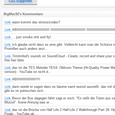
CoZ-Supporter
BigMac92's Kommentare
Link
wann kommt das einsturzvideo?
Link
ABIIIIIIIIIIIIIIIIIIIIIIIIIIIIIIII IIIIIIIIIIIIIIIIIIIIIIIIIIIIIIIIII IIIIIIIIIIIIIIIIIIIIIIIIIII
Link
... just smoke shit and fly!
Link
Ich glaube nicht dass es eine gibt. Vielleicht kann man die Schürze m
Promillen auch anders anzi...
Link
Timtimfed's sounds on SoundCloud - Create, record and share your s
free
hier bitte
Link
das ist die TES Melodie TES4: Oblivion Theme (Hi-Quality Power Me
version) - YouTube ist nicht d...
Link
ABIIIIIIIIIIIIIIIIII!!!!!
Link
dann würde er sagen dass es bäume samt wurzel ausreißt. das mit d
gibt es im polnischen nich...
Link
Bevor der Bus dagegen fährt sagt er noch: "Es reißt die Türen aus s
Wurzel". Keine Ahnung was er ...
Link
das ist die Brücke von Half Life 2 Half-Life 2 Walkthrough Part 29: 
Finale - YouTube ab ...