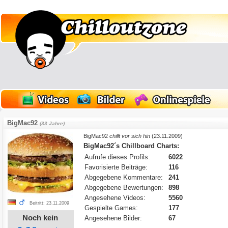
BigMac92
(33 Jahre)
BigMac92
chillt vor sich hin
(23.11.2009)
BigMac92´s Chillboard Charts:
Aufrufe dieses Profils:
6022
Favorisierte Beiträge:
116
Abgegebene Kommentare:
241
Abgegebene Bewertungen:
898
Angesehene Videos:
5560
Beitritt: 23.11.2009
Gespielte Games:
177
Noch kein
Angesehene Bilder:
67