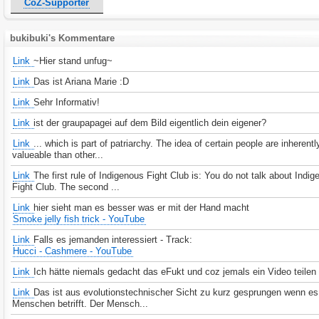
CoZ-Supporter
bukibuki's Kommentare
Link
~Hier stand unfug~
Link
Das ist Ariana Marie :D
Link
Sehr Informativ!
Link
ist der graupapagei auf dem Bild eigentlich dein eigener?
Link
... which is part of patriarchy. The idea of certain people are inherent
valueable than other...
Link
The first rule of Indigenous Fight Club is: You do not talk about Indi
Fight Club. The second ...
Link
hier sieht man es besser was er mit der Hand macht
Smoke jelly fish trick - YouTube
Link
Falls es jemanden interessiert - Track:
Hucci - Cashmere - YouTube
Link
Ich hätte niemals gedacht das eFukt und coz jemals ein Video teilen 
Link
Das ist aus evolutionstechnischer Sicht zu kurz gesprungen wenn e
Menschen betrifft. Der Mensch...