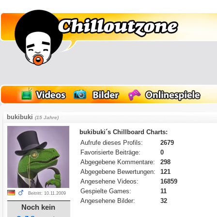
bukibuki
(15 Jahre)
bukibuki´s Chillboard Charts:
Aufrufe dieses Profils:
2679
Favorisierte Beiträge:
0
Abgegebene Kommentare:
298
Abgegebene Bewertungen:
121
Angesehene Videos:
16859
Gespielte Games:
11
Beitritt: 10.11.2009
Angesehene Bilder:
32
Noch kein