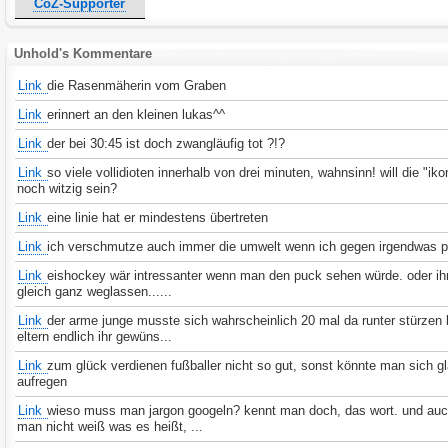
CoZ-Supporter
Unhold's Kommentare
Link
die Rasenmäherin vom Graben
Link
erinnert an den kleinen lukas^^
Link
der bei 30:45 ist doch zwangläufig tot ?!?
Link
so viele vollidioten innerhalb von drei minuten, wahnsinn! will die "ik
noch witzig sein?
Link
eine linie hat er mindestens übertreten
Link
ich verschmutze auch immer die umwelt wenn ich gegen irgendwas pr
Link
eishockey wär intressanter wenn man den puck sehen würde. oder ih
gleich ganz weglassen......
Link
der arme junge musste sich wahrscheinlich 20 mal da runter stürzen 
eltern endlich ihr gewüns...
Link
zum glück verdienen fußballer nicht so gut, sonst könnte man sich gl
aufregen
Link
wieso muss man jargon googeln? kennt man doch, das wort. und au
man nicht weiß was es heißt, ...