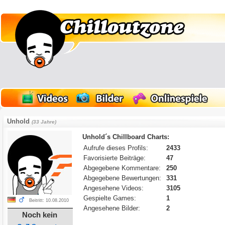
Unhold
(33 Jahre)
Unhold´s Chillboard Charts:
Aufrufe dieses Profils:
2433
Favorisierte Beiträge:
47
Abgegebene Kommentare:
250
Abgegebene Bewertungen:
331
Angesehene Videos:
3105
Gespielte Games:
1
Beitritt: 10.08.2010
Angesehene Bilder:
2
Noch kein