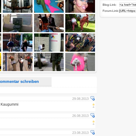
Blog-Link:
Forum-Link:
d <i> werden aus Deinem Kommentar entfernt.
tte verwende "www." oder "http://" in URLs
u meinem Kommentar Antworten erscheinen.
uf dieser Seite weitere Kommentare erscheinen.
ommentar schreiben
29.08.2013
n Kaugummi
26.08.2013
23.08.2013