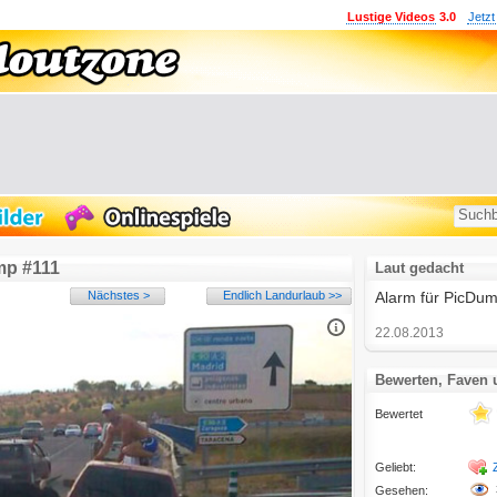
Lustige Videos
3.0
Jetzt
mp #111
Laut gedacht
Nächstes >
Endlich Landurlaub >>
Alarm für PicDu
22.08.2013
Bewerten, Faven
Bewertet
Geliebt:
Gesehen: