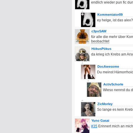
endlich wieder pun fic d
Kommentator09
ey helge, ist das alex?
c3poSAW
für alle die mehr über Ko
beobachtet
HökusPökus
da krieg ich Krebs am Ars
DocAwesome
Du meinst Hämorrhoi
ActivSchorle
Wieso nennst du 
ZicMorley
So lange es kein Krebs
Yuno Gasai
#35
Erinnert mich an mich 