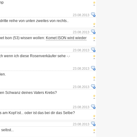
ump
23.08.2013
dritte reihe von unten zweites von rechts..
23.08.2013
met Ison (53) wissen wollen:
Komet ISON wird wieder
23.08.2013
ch wenn ich diese Rosenverkäufer sehe -.-
23.08.2013
den.
23.08.2013
den Schwanz deines Vaters Krebs?
23.08.2013
 am Kopf ist... oder ist das bei dir das Selbe?
23.08.2013
selbst...