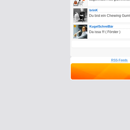
brinK
Du bist ein Chewing Gum
KugelSchreiBär
Da issa !!! ( Förster )
RSS-Feeds