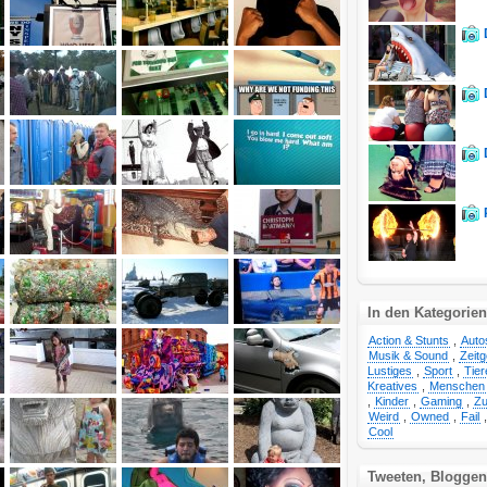
In den Kategorien
Action & Stunts
,
Auto
Musik & Sound
,
Zeit
Lustiges
,
Sport
,
Tier
Kreatives
,
Menschen
,
Kinder
,
Gaming
,
Zu
Weird
,
Owned
,
Fail
Cool
Tweeten, Bloggen