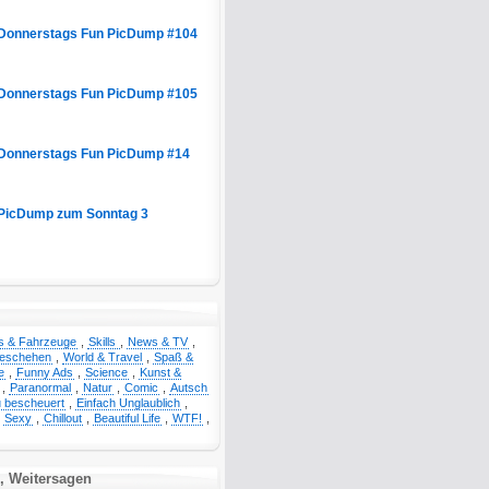
Donnerstags Fun PicDump #104
Donnerstags Fun PicDump #105
Donnerstags Fun PicDump #14
PicDump zum Sonntag 3
s & Fahrzeuge
,
Skills
,
News & TV
,
geschehen
,
World & Travel
,
Spaß &
e
,
Funny Ads
,
Science
,
Kunst &
,
Paranormal
,
Natur
,
Comic
,
Autsch
 bescheuert
,
Einfach Unglaublich
,
,
Sexy
,
Chillout
,
Beautiful Life
,
WTF!
,
, Weitersagen