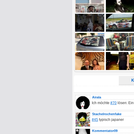
Name:
E-Mail-Adresse (optional):
Kommentar:
Alle HTML-Tags außer <br>, <strike> un
URLs werden automatisch umgewandelt. Bi
Ich möchte eine E-Mail, wenn z
Ich möchte eine E-Mail, wenn a
K
Airala
Ich möchte
#70
lösen: Ei
Stachelrochenfake
#45
typisch japaner
Kommentator09