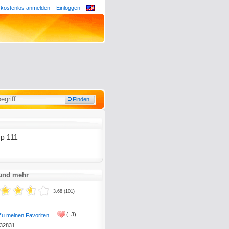
 kostenlos anmelden
Einloggen
mp 111
 und mehr
3.68 (101)
(
3)
Zu meinen Favoriten
32831