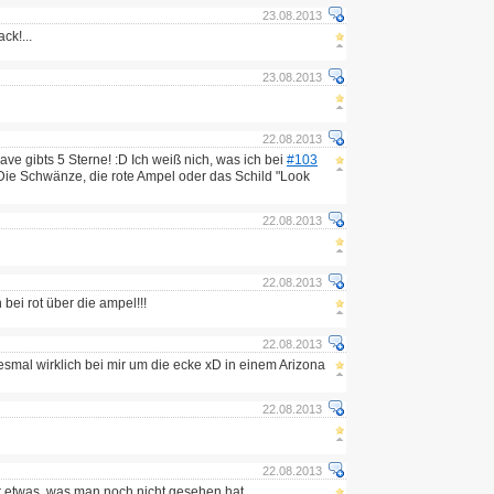
23.08.2013
ck!...
23.08.2013
22.08.2013
ve gibts 5 Sterne! :D Ich weiß nich, was ich bei
#103
: Die Schwänze, die rote Ampel oder das Schild "Look
22.08.2013
22.08.2013
 bei rot über die ampel!!!
22.08.2013
iesmal wirklich bei mir um die ecke xD in einem Arizona
22.08.2013
22.08.2013
r etwas, was man noch nicht gesehen hat.....