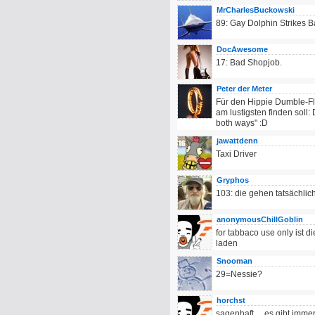
MrCharlesBuckowski
89: Gay Dolphin Strikes Ba
DocAwesome
17: Bad Shopjob.
Peter der Meter
Für den Hippie Dumble-Fla
am lustigsten finden soll
both ways" :D
jawattdenn
Taxi Driver
Gryphos
103: die gehen tatsächlich
anonymousChillGoblin
for tabbaco use only ist d
laden
Snooman
29=Nessie?
horchst
sagenhaft.....es gibt imme