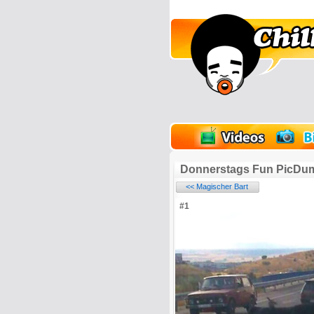
lder
Onlinespiele
Donnerstags Fun PicDu
<< Magischer Bart
#1