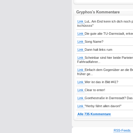
Gryphos's Kommentare
Link
LuL. Am End kenn ich dich noch 
tschüssss"
Link
Die gute alte TU-Darmstadt, erken
Link
Song Name?
Link
Dann halt links rum
Link
Scheinbar sind hier beide Parteie
Fahhradfahrer...
Link
Einfach dem Gegenüber an die Bru
früher ge...
Link
Wer ist das in Bild #41?
Link
Clear to enter!
Link
Goethestraße in Darmstadt? Das 
Link
"Herby fährt allen davon!"
Alle 735 Kommentare
RSS-Feeds