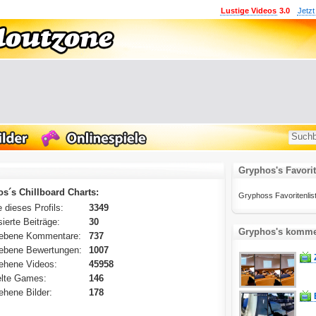
Lustige Videos
3.0
Jetzt
Gryphos's Favori
s´s Chillboard Charts:
Gryphoss Favoritenliste 
 dieses Profils:
3349
ierte Beiträge:
30
Gryphos's kommen
ebene Kommentare:
737
ebene Bewertungen:
1007
ehene Videos:
45958
lte Games:
146
hene Bilder:
178