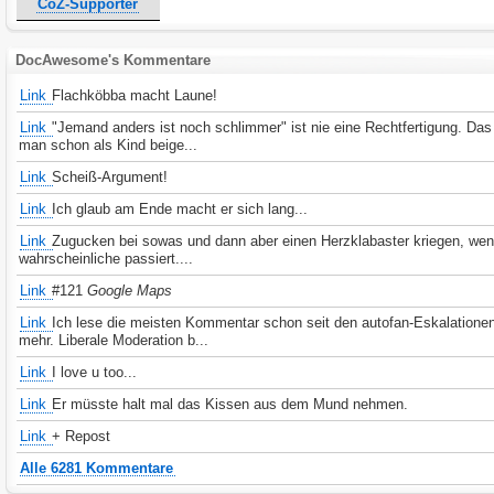
CoZ-Supporter
DocAwesome's Kommentare
Link
Flachköbba macht Laune!
Link
"Jemand anders ist noch schlimmer" ist nie eine Rechtfertigung. D
man schon als Kind beige...
Link
Scheiß-Argument!
Link
Ich glaub am Ende macht er sich lang...
Link
Zugucken bei sowas und dann aber einen Herzklabaster kriegen, we
wahrscheinliche passiert....
Link
#121
Google Maps
Link
Ich lese die meisten Kommentar schon seit den autofan-Eskalationen
mehr. Liberale Moderation b...
Link
I love u too...
Link
Er müsste halt mal das Kissen aus dem Mund nehmen.
Link
+ Repost
Alle 6281 Kommentare