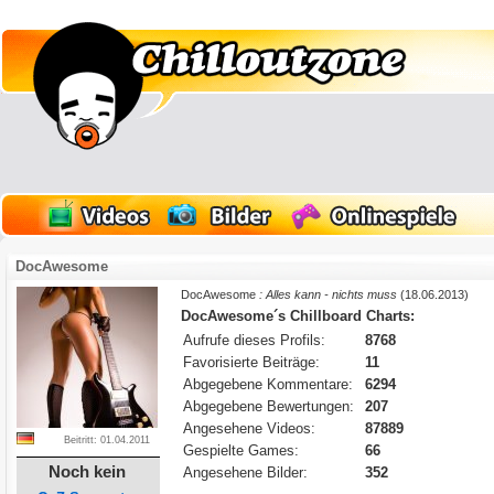
DocAwesome
DocAwesome
: Alles kann - nichts muss
(18.06.2013)
DocAwesome´s Chillboard Charts:
Aufrufe dieses Profils:
8768
Favorisierte Beiträge:
11
Abgegebene Kommentare:
6294
Abgegebene Bewertungen:
207
Angesehene Videos:
87889
Beitritt: 01.04.2011
Gespielte Games:
66
Noch kein
Angesehene Bilder:
352