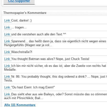
CoZ-Supporter
Thermopapier's Kommentare
Link
Cool, danke! :)
Link
... tragen...
Link
und die verstehen auch alle den Text ^^
Link
Spannend... das heißt dann ja, dass sie eigentlich nicht wegen eines
Hungergefühls (Magen war ja vol...
Link
Waschstraße?!
Link
You thought Batman was alive? Nope, just Chuck Testa!
Link
Ich bin mir nicht sicher, ob es das ist, aber die Zweite von rechts hat
Medaille.
Link
Nr. 86: You probably thought, this dog ordered a drink? ... Nope, jus
Testa.
Link
"Du hast Eierrr. Ich mag Eierrr!"
Link
Das sieht eher aus wie Baileys, oder? Sonst müsste das so stimmen
auch mit Pfirsichlikör, Bail...
Alle 111 Kommentare