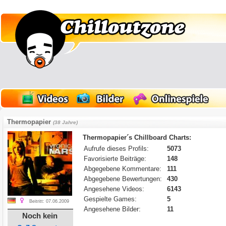
Thermopapier
(38 Jahre)
Thermopapier´s Chillboard Charts:
Aufrufe dieses Profils:
5073
Favorisierte Beiträge:
148
Abgegebene Kommentare:
111
Abgegebene Bewertungen:
430
Angesehene Videos:
6143
Gespielte Games:
5
Beitritt: 07.06.2009
Angesehene Bilder:
11
Noch kein