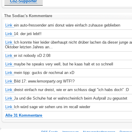
CoZ-Supporter
The Sodiac's Kommentare
Link
ein auto-fressender ami donut wäre einfach zuhause geblieben
Link
14: der jeti lebt!!
Link
Ich konnte hier leider überhaupt nicht drüber lachen da dieser junge 
Oktober letzten Jahres an...
Link
er ist nobody xD 2:08
Link
maybe he speaks very well, but he kaas halt et so schnell
Link
mein tipp: gucks dir nochmal an xD
Link
Bild 17:
www.lemonparty.org
WTF!?
Link
dreist einfach nur dreist, wie er am schluss dagt "ich habs doch" :D
Link
Ja und die Schuhe hat er wahrscheinlich beim Aufprall zu gepustet
Link
Ich würd sage wir sehen uns im recall wieder
Alle 31 Kommentare