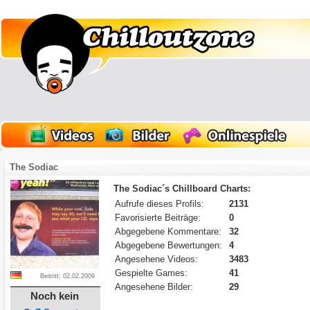
The Sodiac
The Sodiac´s Chillboard Charts:
Aufrufe dieses Profils:
2131
Favorisierte Beiträge:
0
Abgegebene Kommentare:
32
Abgegebene Bewertungen:
4
Angesehene Videos:
3483
Gespielte Games:
41
Beitritt: 02.02.2009
Angesehene Bilder:
29
Noch kein