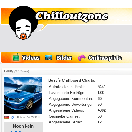
Busy
(31 Jahre)
Busy´s Chillboard Charts:
Aufrufe dieses Profils:
5441
Favorisierte Beiträge:
138
Abgegebene Kommentare:
65
Abgegebene Bewertungen:
60
Angesehene Videos:
4302
Gespielte Games:
63
Beitritt: 06.05.2011
Angesehene Bilder:
12
Noch kein