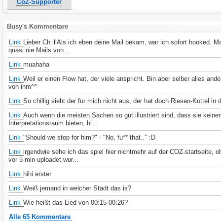
CoZ-Supporter
Busy's Kommentare
Link
Lieber Ch.illAls ich eben deine Mail bekam, war ich sofort hooked. Ma
quasi nie Mails von...
Link
muahaha
Link
Weil er einen Flow hat, der viele anspricht. Bin aber selber alles and
von ihm^^
Link
So chillig sieht der für mich nicht aus, der hat doch Riesen-Köttel in
Link
Auch wenn die meisten Sachen so gut illustriert sind, dass sie keine
Interpretationsraum bieten, hi...
Link
"Should we stop for him?" - "No, fu** that.." :D
Link
irgendwie sehe ich das spiel hier nichtmehr auf der COZ-startseite, 
vor 5 min uploadet wur...
Link
hihi erster
Link
Weiß jemand in welcher Stadt das is?
Link
Wie heißt das Lied von 00:15-00:26?
Alle 65 Kommentare