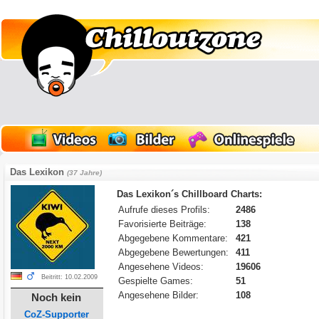
Das Lexikon
(37 Jahre)
Das Lexikon´s Chillboard Charts:
Aufrufe dieses Profils:
2486
Favorisierte Beiträge:
138
Abgegebene Kommentare:
421
Abgegebene Bewertungen:
411
Angesehene Videos:
19606
Beitritt: 10.02.2009
Gespielte Games:
51
Angesehene Bilder:
108
Noch kein
CoZ-Supporter