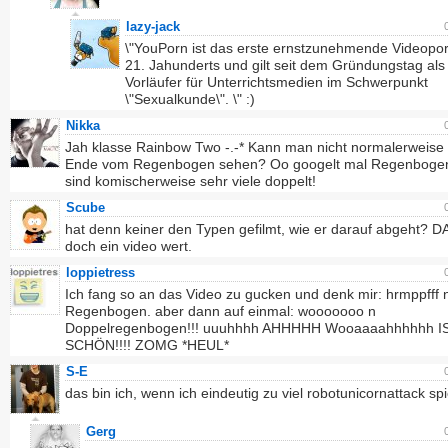
lazy-jack
\"YouPorn ist das erste ernstzunehmende Videopor
21. Jahunderts und gilt seit dem Gründungstag als
Vorläufer für Unterrichtsmedien im Schwerpunkt
\"Sexualkunde\". \" :)
Nikka
Jah klasse Rainbow Two -.-* Kann man nicht normalerweise 
Ende vom Regenbogen sehen? Oo googelt mal Regenbogen
sind komischerweise sehr viele doppelt!
Scube
hat denn keiner den Typen gefilmt, wie er darauf abgeht? D
doch ein video wert.
loppietress
Ich fang so an das Video zu gucken und denk mir: hrmppfff 
Regenbogen. aber dann auf einmal: wooooooo n
Doppelregenbogen!!! uuuhhhh AHHHHH Wooaaaahhhhhh I
SCHÖN!!!! ZOMG *HEUL*
S-E
das bin ich, wenn ich eindeutig zu viel robotunicornattack spi
Gerg