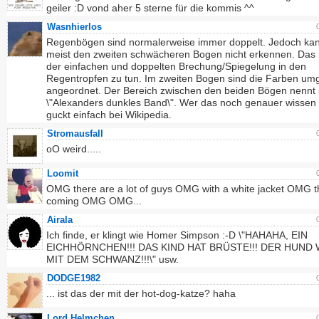
geiler :D vond aher 5 sterne für die kommis ^^
Wasnhierlos
Regenbögen sind normalerweise immer doppelt. Jedoch ka
meist den zweiten schwächeren Bogen nicht erkennen. Das 
der einfachen und doppelten Brechung/Spiegelung in den
Regentropfen zu tun. Im zweiten Bogen sind die Farben um
angeordnet. Der Bereich zwischen den beiden Bögen nennt 
\"Alexanders dunkles Band\". Wer das noch genauer wissen w
guckt einfach bei Wikipedia.
Stromausfall
oO weird.....
Loomit
OMG there are a lot of guys OMG with a white jacket OMG t
coming OMG OMG...
Airala
Ich finde, er klingt wie Homer Simpson :-D \"HAHAHA, EIN
EICHHÖRNCHEN!!! DAS KIND HAT BRÜSTE!!! DER HUND
MIT DEM SCHWANZ!!!\" usw.
DODGE1982
... ist das der mit der hot-dog-katze? haha
Lord Helmchen