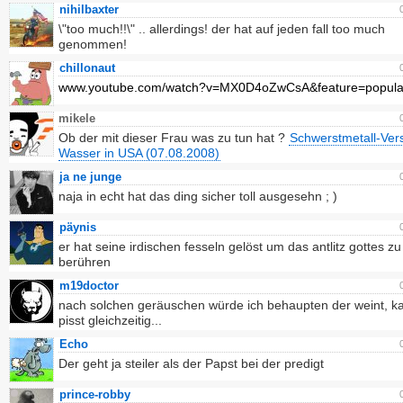
nihilbaxter
\"too much!!\" .. allerdings! der hat auf jeden fall too much
genommen!
chillonaut
www.youtube.com/watch?v=MX0D4oZwCsA&feature=popula
mikele
Ob der mit dieser Frau was zu tun hat ?
Schwerstmetall-Ver
Wasser in USA (07.08.2008)
ja ne junge
naja in echt hat das ding sicher toll ausgesehn ; )
päynis
er hat seine irdischen fesseln gelöst um das antlitz gottes zu
berühren
m19doctor
nach solchen geräuschen würde ich behaupten der weint, k
pisst gleichzeitig...
Echo
Der geht ja steiler als der Papst bei der predigt
prince-robby