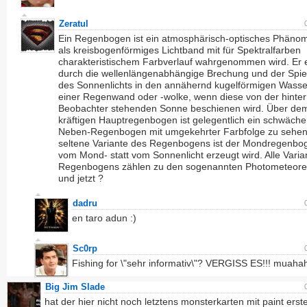
Zeratul
Ein Regenbogen ist ein atmosphärisch-optisches Phäno
als kreisbogenförmiges Lichtband mit für Spektralfarben
charakteristischem Farbverlauf wahrgenommen wird. Er e
durch die wellenlängenabhängige Brechung und der Spi
des Sonnenlichts in den annähernd kugelförmigen Wasse
einer Regenwand oder -wolke, wenn diese von der hinte
Beobachter stehenden Sonne beschienen wird. Über de
kräftigen Hauptregenbogen ist gelegentlich ein schwäche
Neben-Regenbogen mit umgekehrter Farbfolge zu sehen
seltene Variante des Regenbogens ist der Mondregenbo
vom Mond- statt vom Sonnenlicht erzeugt wird. Alle Vari
Regenbogens zählen zu den sogenannten Photometeore
und jetzt ?
dadru
en taro adun :)
Sc0rp
Fishing for \"sehr informativ\"? VERGISS ES!!! muah
Big Jim Slade
hat der hier nicht noch letztens monsterkarten mit paint erste