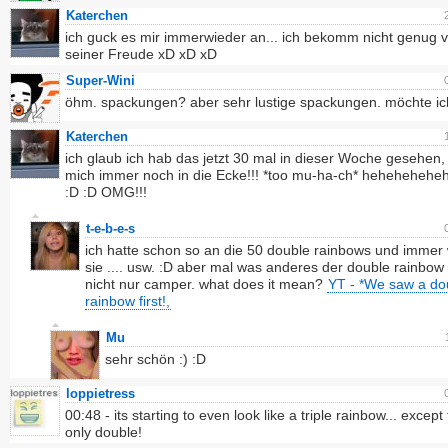
Katerchen
ich guck es mir immerwieder an... ich bekomm nicht genug 
seiner Freude xD xD xD
Super-Wini
öhm. spackungen? aber sehr lustige spackungen. möchte ic
Katerchen
ich glaub ich hab das jetzt 30 mal in dieser Woche gesehen, 
mich immer noch in die Ecke!!! *too mu-ha-ch* hehehehehe
:D :D OMG!!!
t-e-b-e-s
ich hatte schon so an die 50 double rainbows und immer
sie .... usw. :D aber mal was anderes der double rainbow
nicht nur camper. what does it mean?
YT - *We saw a do
rainbow first!,
Mu
sehr schön :) :D
loppietress
00:48 - its starting to even look like a triple rainbow... except f
only double!