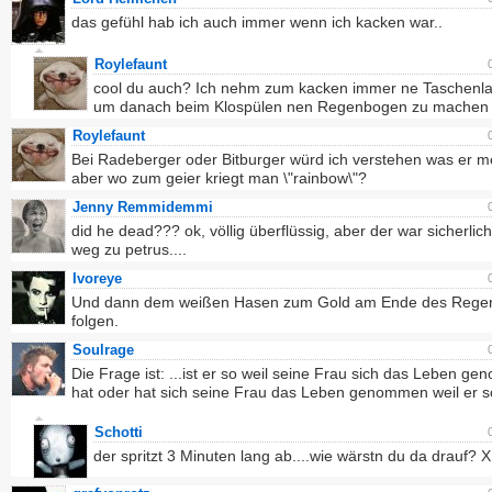
das gefühl hab ich auch immer wenn ich kacken war..
Roylefaunt
cool du auch? Ich nehm zum kacken immer ne Taschenl
um danach beim Klospülen nen Regenbogen zu machen
Roylefaunt
Bei Radeberger oder Bitburger würd ich verstehen was er me
aber wo zum geier kriegt man \"rainbow\"?
Jenny Remmidemmi
did he dead??? ok, völlig überflüssig, aber der war sicherlich
weg zu petrus....
Ivoreye
Und dann dem weißen Hasen zum Gold am Ende des Rege
folgen.
Soulrage
Die Frage ist: ...ist er so weil seine Frau sich das Leben g
hat oder hat sich seine Frau das Leben genommen weil er so
Schotti
der spritzt 3 Minuten lang ab....wie wärstn du da drauf? 