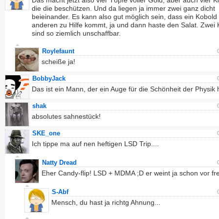
Das macht jetzt also vier Töpfe voller Gold, aber auch vier 
die die beschützen. Und da liegen ja immer zwei ganz dicht
beieinander. Es kann also gut möglich sein, dass ein Kobol
anderen zu Hilfe kommt, ja und dann haste den Salat. Zwei
sind so ziemlich unschaffbar.
Roylefaunt
scheiße ja!
BobbyJack
Das ist ein Mann, der ein Auge für die Schönheit der Physik h
shak
absolutes sahnestück!
SKE_one
Ich tippe ma auf nen heftigen LSD Trip....
Natty Dread
Eher Candy-flip! LSD + MDMA ;D er weint ja schon vor fr
S-Abf
Mensch, du hast ja richtg Ahnung...