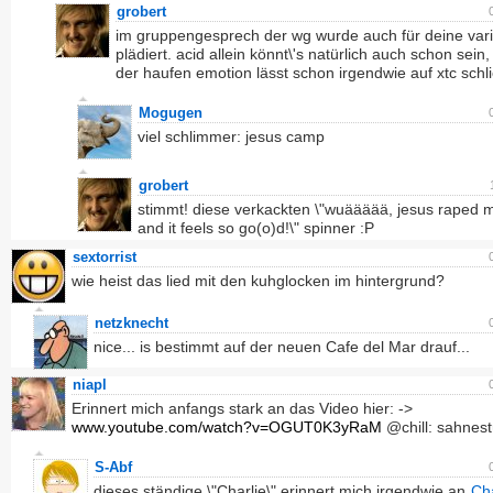
grobert
im gruppengesprech der wg wurde auch für deine var
plädiert. acid allein könnt\'s natürlich auch schon sein,
der haufen emotion lässt schon irgendwie auf xtc schl
Mogugen
viel schlimmer: jesus camp
grobert
stimmt! diese verkackten \"wuäääää, jesus raped 
and it feels so go(o)d!\" spinner :P
sextorrist
wie heist das lied mit den kuhglocken im hintergrund?
netzknecht
nice... is bestimmt auf der neuen Cafe del Mar drauf...
niapl
Erinnert mich anfangs stark an das Video hier: ->
www.youtube.com/watch?v=OGUT0K3yRaM
@chill: sahnestü
S-Abf
dieses ständige \"Charlie\" erinnert mich irgendwie an
Cha