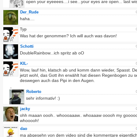
open your eyeeees....i see...your eyes are open... last wis
Der_Rude
haha....
Typ
Was hat der genommen? Ich will auch was davon!
Schotti
DoubleRainbow...ich spritz ab oO
KIL-
Wow, lauf hin, klatsch ab und komm dann wieder, Spasst. De
jetzt wohl, das Gott ihn erwählt hat diesen Regenbogen zu 
deswegen auch das Pipi in den Augen.
Roberto
sehr informativ! :)
jacky
ohh maaan oooh.. whoooaaaw.. whoaaaw ooooh my goooo
whooooh!
dao
ma abgesehn von dem video sind die kommentare eigentlich