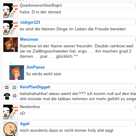
QuarkmenschboiKapri
haha :D is der stoned
rüdiger123
es sind die kleinen Dinge im Leben die Freude bereiten
Menzman
Rainbow ist der Name seiner freundin. Double rainbow weil
sie ne Zwillingsschwester hat. ergo . . . ihn machen grad 2
damen . . .joar . . . glücklich ^^
JimPanse
So wirds wohl sein
KeinPlanDiggah
hahahahahha! wieso weint der??? ich komm null auf den kla
shit müsste mal die taliban nehmen um mehr gefühl zu zeig
Neubertius
xD
Agali
mich wunderts dass er nicht immer holy shit sagt