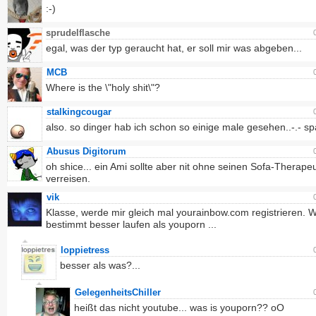
:-)
sprudelflasche
egal, was der typ geraucht hat, er soll mir was abgeben...
MCB
Where is the \"holy shit\"?
stalkingcougar
also. so dinger hab ich schon so einige male gesehen..-.- s
Abusus Digitorum
oh shice... ein Ami sollte aber nit ohne seinen Sofa-Therape
verreisen.
vik
Klasse, werde mir gleich mal yourainbow.com registrieren. W
bestimmt besser laufen als youporn ...
loppietress
besser als was?...
GelegenheitsChiller
heißt das nicht youtube... was is youporn?? oO