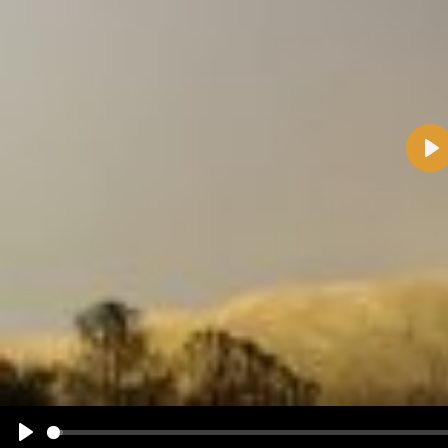
Pla
Name:
E-Mail-Adresse (optional):
Kommentar:
Alle HTML-Tags außer <br>, <strike> und <i> werden aus Deinem Kommentar entfernt.
URLs werden automatisch umgewandelt. Bitte verwende "www." oder "http://" in URLs
Ich möchte eine E-Mail, wenn zu meinem Kommentar Antworten erscheinen.
Ich möchte eine E-Mail, wenn auf dieser Seite weitere Kommentare erscheinen.