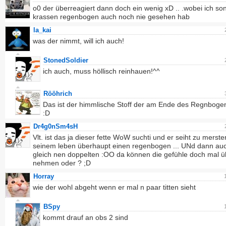
o0 der überreagiert dann doch ein wenig xD .. .wobei ich so
krassen regenbogen auch noch nie gesehen hab
la_kai
was der nimmt, will ich auch!
StonedSoldier
ich auch, muss höllisch reinhauen!^^
Rööhrich
Das ist der himmlische Stoff der am Ende des Regnboge
:D
Dr4g0nSm4sH
Vlt. ist das ja dieser fette WoW suchti und er seiht zu merste
seinem leben überhaupt einen regenbogen ... UNd dann au
gleich nen doppelten :OO da können die gefühle doch mal 
nehmen oder ? ;D
Horray
wie der wohl abgeht wenn er mal n paar titten sieht
BSpy
kommt drauf an obs 2 sind