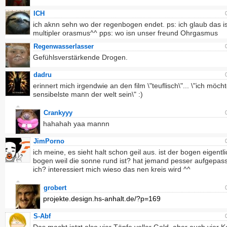
ICH
ich aknn sehn wo der regenbogen endet. ps: ich glaub das i
multipler orasmus^^ pps: wo isn unser freund Ohrgasmus
Regenwasserlasser
Gefühlsverstärkende Drogen.
dadru
erinnert mich irgendwie an den film \"teuflisch\"... \"ich möch
sensibelste mann der welt sein\" :)
Crankyyy
hahahah yaa mannn
JimPorno
ich meine, es sieht halt schon geil aus. ist der bogen eigentl
bogen weil die sonne rund ist? hat jemand pesser aufgepass
ich? interessiert mich wieso das nen kreis wird ^^
grobert
projekte.design.hs-anhalt.de/?p=169
S-Abf