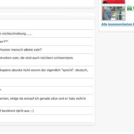
Alle kommentierten 
 rechtschreibung.......
der?^^
chsener mensch alleine sein?
etrunken sein, die sind auch nüchtern schwerstens
kapiere absolut nicht wovon der eigentlich "spricht". deutsch,
^
armen, einige da worauf ich gerade sitze und er hats wohl in
H bestimmt njicht aus ;-)