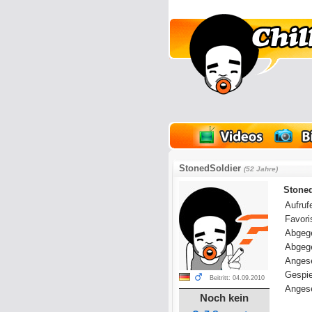
lder
Onlinespiele
StonedSoldier
(52 Jahre)
Stoned
Aufrufe
Favoris
Abgeg
Abgeg
Anges
Gespie
Beitritt: 04.09.2010
Angese
Noch kein