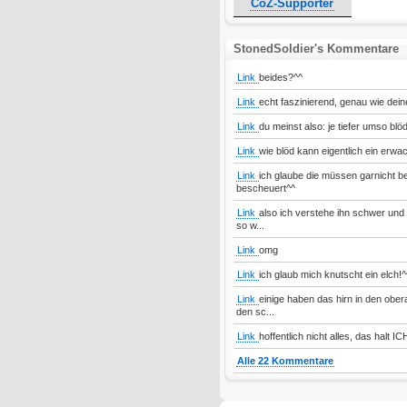
CoZ-Supporter
StonedSoldier's Kommentare
Link
beides?^^
Link
echt faszinierend, genau wie deine
Link
du meinst also: je tiefer umso blö
Link
wie blöd kann eigentlich ein erwa
Link
ich glaube die müssen garnicht b
bescheuert^^
Link
also ich verstehe ihn schwer und 
so w...
Link
omg
Link
ich glaub mich knutscht ein elch!^
Link
einige haben das hirn in den ober
den sc...
Link
hoffentlich nicht alles, das halt IC
Alle 22 Kommentare