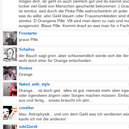
mögen dich, dir geht es auch ziemlich gut und du kannst au
locker viel Geld von Menschen geschenkt bekommen :) Grau
ist sinnlos, weil durch die Pinke Pille wahrscheinlich eh jeder 
was du willst, also Geld klauen oder Frauenumkleiden sind 
sinnlos :D Orangene Pille: Vllt wird man dann zu naiv und m
ausgenutzt. Blaue Pille: Kommt drauf an was man für n Fach
Firestarter
graue Pille
Schallos
der Bauch sagt grün, aber schlussendlich würde sich die Ver
wohl doch eher für Orange entscheiden.
Roskoe
Orange.
Naked_with_style
Orange.... ist doch geil.. alles ist gut, niemals mehr über ir
oder irgendwen ärgern oder Sorgen machen müssen. Einfac
aus und fertig... sowas bräucht ich atm...
cvoelker
blau: Astrophysik... und von dem Geld was ich verdienen wü
kaufe ich mir die anderen!
xxki11erx6