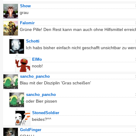
Show
grau
Falomir
Grüne Pille! Den Rest kann man auch ohne Hilfsmittel erreic
Schotti
Ich habs bisher einfach nicht geschafft unsichtbar zu we
ElMo
noob!
sancho_pancho
Blau mit der Disziplin 'Gras scheißen'
sancho_pancho
oder Bier pissen
StonedSoldier
beides?^^
GoldFinger