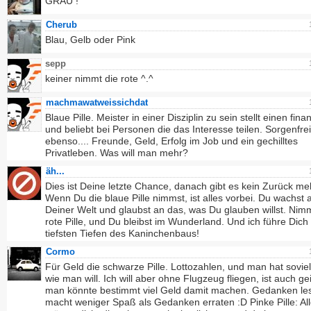
GRAU !
Cherub
Blau, Gelb oder Pink
sepp
keiner nimmt die rote ^.^
machmawatweissichdat
Blaue Pille. Meister in einer Disziplin zu sein stellt einen finan
und beliebt bei Personen die das Interesse teilen. Sorgenfrei
ebenso.... Freunde, Geld, Erfolg im Job und ein gechilltes
Privatleben. Was will man mehr?
äh...
Dies ist Deine letzte Chance, danach gibt es kein Zurück me
Wenn Du die blaue Pille nimmst, ist alles vorbei. Du wachst a
Deiner Welt und glaubst an das, was Du glauben willst. Nim
rote Pille, und Du bleibst im Wunderland. Und ich führe Dich 
tiefsten Tiefen des Kaninchenbaus!
Cormo
Für Geld die schwarze Pille. Lottozahlen, und man hat sovie
wie man will. Ich will aber ohne Flugzeug fliegen, ist auch ge
man könnte bestimmt viel Geld damit machen. Gedanken le
macht weniger Spaß als Gedanken erraten :D Pinke Pille: Al