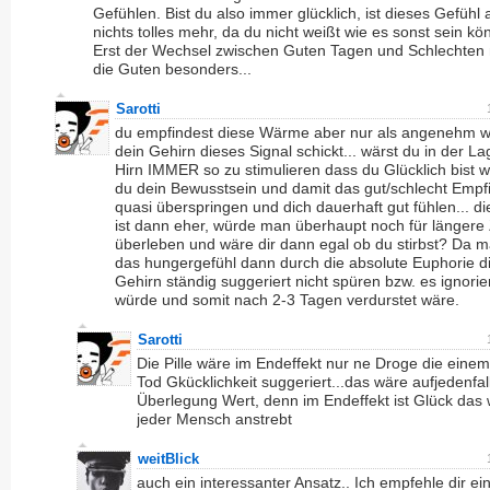
Gefühlen. Bist du also immer glücklich, ist dieses Gefühl
nichts tolles mehr, da du nicht weißt wie es sonst sein kö
Erst der Wechsel zwischen Guten Tagen und Schlechten
die Guten besonders...
Sarotti
du empfindest diese Wärme aber nur als angenehm we
dein Gehirn dieses Signal schickt... wärst du in der L
Hirn IMMER so zu stimulieren dass du Glücklich bist 
du dein Bewusstsein und damit das gut/schlecht Empf
quasi überspringen und dich dauerhaft gut fühlen... d
ist dann eher, würde man überhaupt noch für längere 
überleben und wäre dir dann egal ob du stirbst? Da m
das hungergefühl dann durch die absolute Euphorie d
Gehirn ständig suggeriert nicht spüren bzw. es ignorie
würde und somit nach 2-3 Tagen verdurstet wäre.
Sarotti
Die Pille wäre im Endeffekt nur ne Droge die eine
Tod Gkücklichkeit suggeriert...das wäre aufjedenfal
Überlegung Wert, denn im Endeffekt ist Glück das
jeder Mensch anstrebt
weitBlick
auch ein interessanter Ansatz.. Ich empfehle dir ei