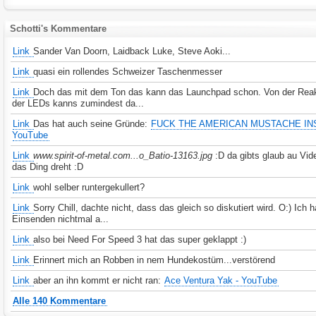
Schotti's Kommentare
Link
Sander Van Doorn, Laidback Luke, Steve Aoki...
Link
quasi ein rollendes Schweizer Taschenmesser
Link
Doch das mit dem Ton das kann das Launchpad schon. Von der Reak
der LEDs kanns zumindest da...
Link
Das hat auch seine Gründe:
FUCK THE AMERICAN MUSTACHE INS
YouTube
Link
www.spirit-of-metal.com...o_Batio-13163.jpg
:D da gibts glaub au Vid
das Ding dreht :D
Link
wohl selber runtergekullert?
Link
Sorry Chill, dachte nicht, dass das gleich so diskutiert wird. O:) Ich 
Einsenden nichtmal a...
Link
also bei Need For Speed 3 hat das super geklappt :)
Link
Erinnert mich an Robben in nem Hundekostüm...verstörend
Link
aber an ihn kommt er nicht ran:
Ace Ventura Yak - YouTube
Alle 140 Kommentare