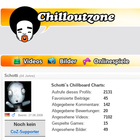
Schotti
(16 Jahre)
Schotti´s Chillboard Charts:
Aufrufe dieses Profils:
2131
Favorisierte Beiträge:
45
Abgegebene Kommentare:
142
Abgegebene Bewertungen:
20
Beitritt: 27.08.2009
Angesehene Videos:
7102
Gespielte Games:
15
Noch kein
Angesehene Bilder:
49
CoZ-Supporter