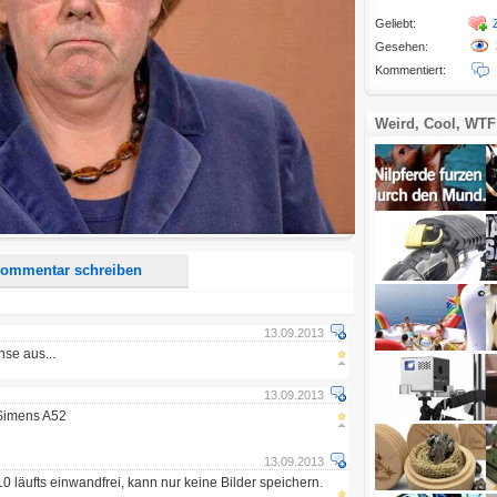
Geliebt:
Gesehen:
Kommentiert:
Weird, Cool, WTF
d <i> werden aus Deinem Kommentar entfernt.
tte verwende "www." oder "http://" in URLs
u meinem Kommentar Antworten erscheinen.
uf dieser Seite weitere Kommentare erscheinen.
ommentar schreiben
13.09.2013
nse aus...
13.09.2013
 Simens A52
13.09.2013
 läufts einwandfrei, kann nur keine Bilder speichern.