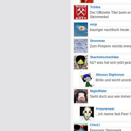
Tchiba
Der Offizielle Titel beim 
Steinmerkel
möp
trauriger nachtisch heute :
Snooman
Zum Pimpern reichts imme
Stachelrochenfake
hä? was hat sich jetzt geä
Abusus Digitorum
Brille und leicht unord
NightRider
Sieht doch aus wie immer.
beggagaggi
...ich meine fast Peer 
CHoCi
Peergela Steinmerk