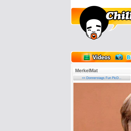
lder
Onlinespiele
MerkelMat
<< Donnerstags Fun PicD...
Name: