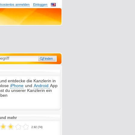
 kostenlos anmelden
Einloggen
und entdecke die Kanzlerin in
enlose
iPhone
und
Android
App
st du unserer Kanzlerin ein
eben
 und mehr
2.92 (74)