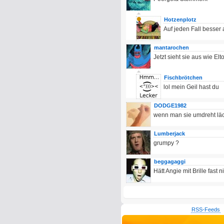
Hotzenplotz
Auf jeden Fall besser
mantarochen
Jetzt sieht sie aus wie E
Fischbrötchen
lol mein Geil hast du
DODGE1982
wenn man sie umdreht läc
Lumberjack
grumpy ?
beggagaggi
Hätt Angie mit Brille fast n
RSS-Feeds