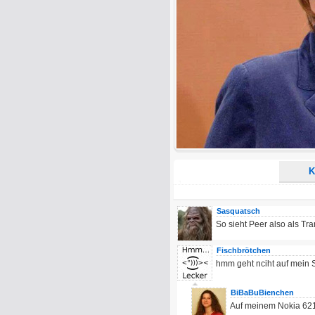
E-Mail-Adresse (optional):
Kommentar:
Alle HTML-Tags außer <br>, <strike> un
URLs werden automatisch umgewandelt. Bi
Ich möchte eine E-Mail, wenn z
Ich möchte eine E-Mail, wenn a
K
Sasquatsch
So sieht Peer also als Tra
Fischbrötchen
hmm geht nciht auf mein
BiBaBuBienchen
Auf meinem Nokia 6210