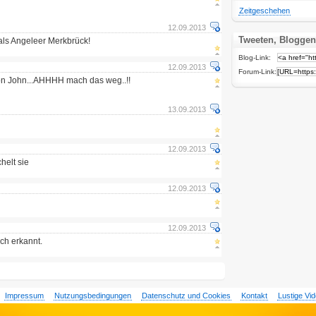
Zeitgeschehen
12.09.2013
Tweeten, Bloggen
 als Angeleer Merkbrück!
Blog-Link:
12.09.2013
Forum-Link:
lton John...AHHHH mach das weg..!!
13.09.2013
12.09.2013
helt sie
12.09.2013
12.09.2013
ich erkannt.
Impressum
Nutzungsbedingungen
Datenschutz und Cookies
Kontakt
Lustige Vi