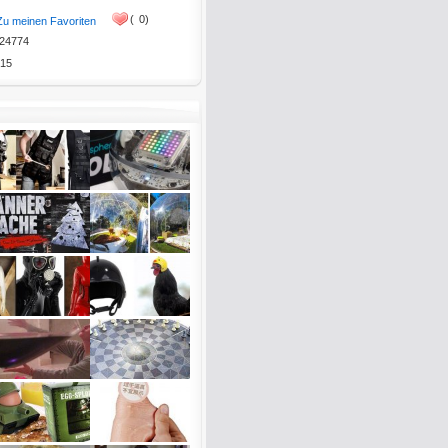
(
0)
Zu meinen Favoriten
24774
15