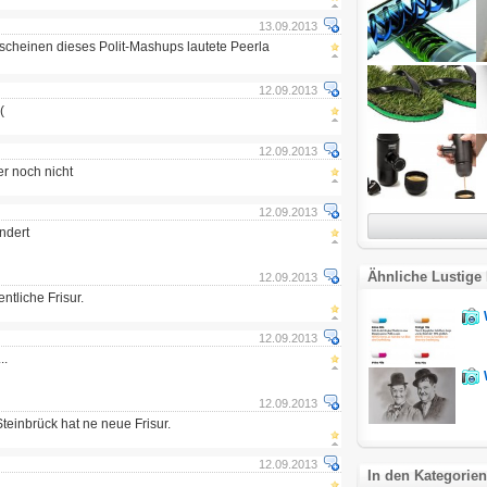
13.09.2013
erscheinen dieses Polit-Mashups lautete Peerla
12.09.2013
(
12.09.2013
r noch nicht
12.09.2013
ndert
Ähnliche Lustige 
12.09.2013
entliche Frisur.
12.09.2013
..
12.09.2013
Steinbrück hat ne neue Frisur.
12.09.2013
In den Kategorien