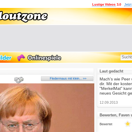
Lustige Videos
3.0
Jetzt
Laut gedacht
Fledermaus mit klein... >>
Mach's wie Peer 
dir. Mit der kost
"MerkelMat" kann
neues Gesicht g
12.09.2013
Bewerten, Faven
Bewertet