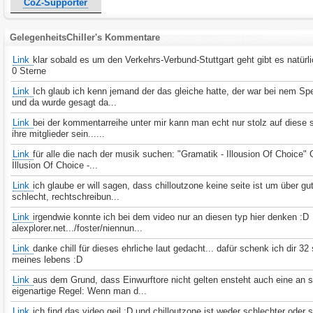
CoZ-Supporter
GelegenheitsChiller's Kommentare
Link
klar sobald es um den Verkehrs-Verbund-Stuttgart geht gibt es natürl
0 Sterne
Link
Ich glaub ich kenn jemand der das gleiche hatte, der war bei nem Spe
und da wurde gesagt da...
Link
bei der kommentarreihe unter mir kann man echt nur stolz auf diese 
ihre mitglieder sein......
Link
für alle die nach der musik suchen: "Gramatik - Illousion Of Choice" 
Illusion Of Choice -...
Link
ich glaube er will sagen, dass chilloutzone keine seite ist um über gu
schlecht, rechtschreibun...
Link
irgendwie konnte ich bei dem video nur an diesen typ hier denken :D
alexplorer.net.../foster/niennun...
Link
danke chill für dieses ehrliche laut gedacht... dafür schenk ich dir 32
meines lebens :D
Link
aus dem Grund, dass Einwurftore nicht gelten ensteht auch eine an s
eigenartige Regel: Wenn man d...
Link
ich find das video geil :D und chilloutzone ist weder schlechter oder