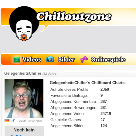
GelegenheitsChiller
(32 Jahre)
GelegenheitsChiller´s Chillboard Charts:
Aufrufe dieses Profils:
2360
Favorisierte Beiträge:
9
Abgegebene Kommentare:
387
Abgegebene Bewertungen:
381
Angesehene Videos:
24719
Gespielte Games:
47
Beitritt: 02.02.2009
Angesehene Bilder:
124
Noch kein