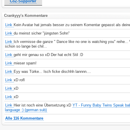
CoZ-Supporter
Crankyyy's Kommentare
Link
Kein Avatar hat jemals besser zu seinem Komentar gepasst als deiner
Link
du meinst sicher "jüngsten Sohn"
Link
Ich vermisse die ganze " Dance like no one is watching you" reihe... 
schon so lange bei chil...
Link
geht mir genau so xD Der hat echt Stil :D
Link
mieser spam!
Link
Eyy was Türke... Isch ficke dischhh lannnn....
Link
xD rofl
Link
xD
Link
xD
Link
Hier ist noch eine Übersetzung xD
YT - Funny Baby Twins Speak ba
language :) (german sub)
Alle 116 Kommentare