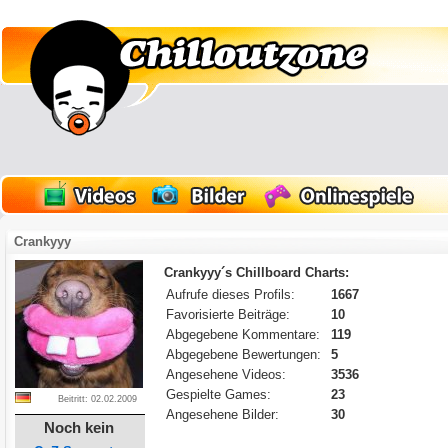
Crankyyy
Crankyyy´s Chillboard Charts:
Aufrufe dieses Profils:
1667
Favorisierte Beiträge:
10
Abgegebene Kommentare:
119
Abgegebene Bewertungen:
5
Angesehene Videos:
3536
Gespielte Games:
23
Beitritt: 02.02.2009
Angesehene Bilder:
30
Noch kein