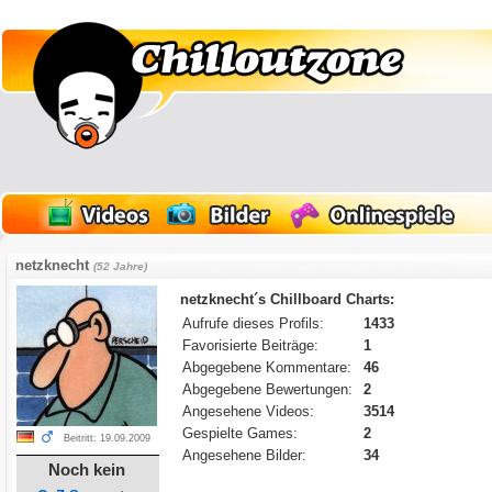
netzknecht
(52 Jahre)
netzknecht´s Chillboard Charts:
Aufrufe dieses Profils:
1433
Favorisierte Beiträge:
1
Abgegebene Kommentare:
46
Abgegebene Bewertungen:
2
Angesehene Videos:
3514
Gespielte Games:
2
Beitritt: 19.09.2009
Angesehene Bilder:
34
Noch kein