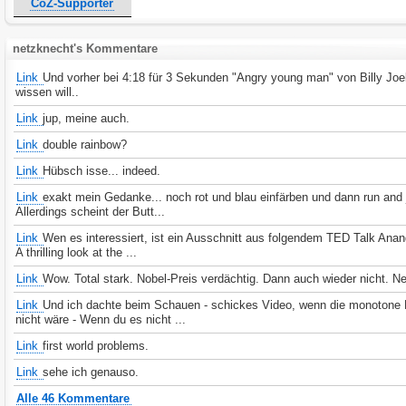
CoZ-Supporter
netzknecht's Kommentare
Link
Und vorher bei 4:18 für 3 Sekunden "Angry young man" von Billy Joe
wissen will..
Link
jup, meine auch.
Link
double rainbow?
Link
Hübsch isse... indeed.
Link
exakt mein Gedanke... noch rot und blau einfärben und dann run and
Allerdings scheint der Butt...
Link
Wen es interessiert, ist ein Ausschnitt aus folgendem TED Talk Ana
A thrilling look at the ...
Link
Wow. Total stark. Nobel-Preis verdächtig. Dann auch wieder nicht. Ne
Link
Und ich dachte beim Schauen - schickes Video, wenn die monotone
nicht wäre - Wenn du es nicht ...
Link
first world problems.
Link
sehe ich genauso.
Alle 46 Kommentare