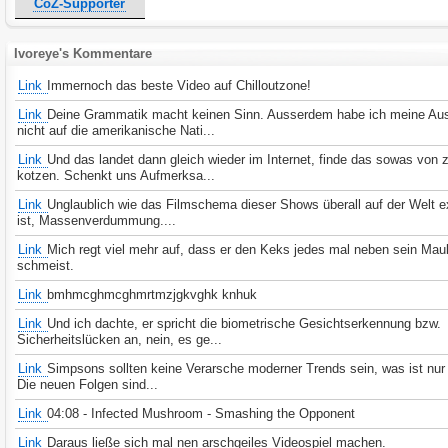
CoZ-Supporter
Ivoreye's Kommentare
Link
Immernoch das beste Video auf Chilloutzone!
Link
Deine Grammatik macht keinen Sinn. Ausserdem habe ich meine Au
nicht auf die amerikanische Nati...
Link
Und das landet dann gleich wieder im Internet, finde das sowas von
kotzen. Schenkt uns Aufmerksa...
Link
Unglaublich wie das Filmschema dieser Shows überall auf der Welt e
ist, Massenverdummung....
Link
Mich regt viel mehr auf, dass er den Keks jedes mal neben sein Mau
schmeist.
Link
bmhmcghmcghmrtmzjgkvghk knhuk
Link
Und ich dachte, er spricht die biometrische Gesichtserkennung bzw.
Sicherheitslücken an, nein, es ge...
Link
Simpsons sollten keine Verarsche moderner Trends sein, was ist nur 
Die neuen Folgen sind...
Link
04:08 - Infected Mushroom - Smashing the Opponent
Link
Daraus ließe sich mal nen arschgeiles Videospiel machen.