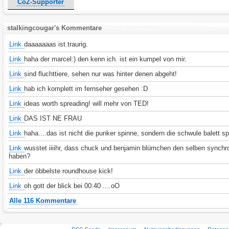
CoZ-Supporter
stalkingcougar's Kommentare
Link
daaaaaaas ist traurig.
Link
haha der marcel:) den kenn ich. ist ein kumpel von mir.
Link
sind fluchttiere, sehen nur was hinter denen abgeht!
Link
hab ich komplett im fernseher gesehen :D
Link
ideas worth spreading! will mehr von TED!
Link
DAS IST NE FRAU
Link
haha....das ist nicht die punker spinne, sondern die schwule balett sp
Link
wusstet iiiihr, dass chuck und benjamin blümchen den selben synchr
haben?
Link
der öbbelste roundhouse kick!
Link
oh gott der blick bei 00:40 ....oO
Alle 116 Kommentare