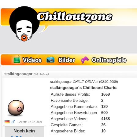
stalkingcougar
(34 Jahre)
stalkingcougar
CHILLT OIDAA!!!
(02.02.2009)
stalkingcougar´s Chillboard Charts:
Aufrufe dieses Profils:
1669
Favorisierte Beiträge:
2
Abgegebene Kommentare:
120
Abgegebene Bewertungen:
600
Angesehene Videos:
4168
Beitritt: 02.02.2009
Gespielte Games:
26
Noch kein
Angesehene Bilder:
10