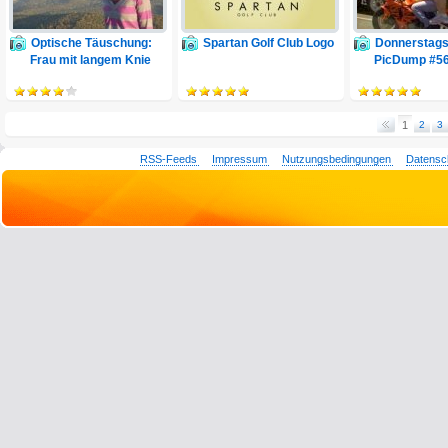
Optische Täuschung:
Spartan Golf Club Logo
Donnerstags
Frau mit langem Knie
PicDump #5
1
2
3
RSS-Feeds
Impressum
Nutzungsbedingungen
Datensc