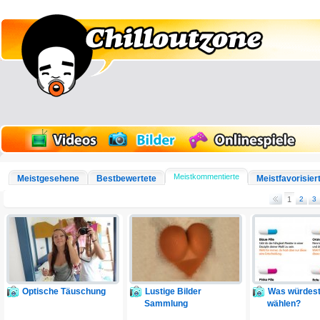
Meistkommentierte
Meistgesehene
Bestbewertete
Meistfavorisier
1
2
3
Optische Täuschung
Lustige Bilder
Was würdest
Sammlung
wählen?