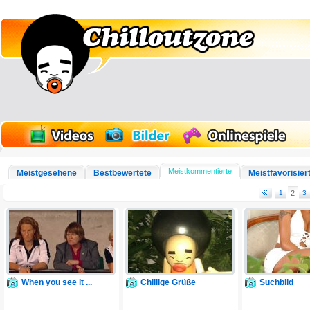
Meistkommentierte
Meistgesehene
Bestbewertete
Meistfavorisier
1
2
3
When you see it ...
Chillige Grüße
Suchbild