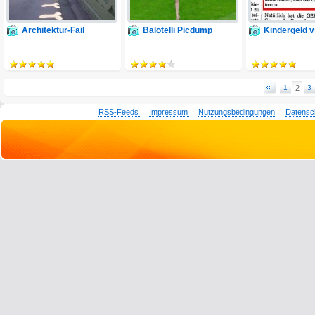
Architektur-Fail
Balotelli Picdump
Kindergeld 
1
2
3
RSS-Feeds
Impressum
Nutzungsbedingungen
Datensc