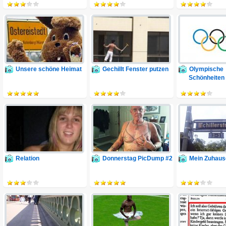
Unsere schöne Heimat
Gechillt Fenster putzen
Olympische
Schönheiten
Relation
Donnerstag PicDump #2
Mein Zuhaus