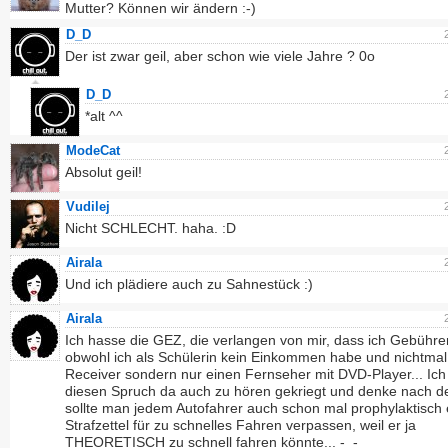
Mutter? Können wir ändern :-)
D_D
Der ist zwar geil, aber schon wie viele Jahre ? 0o
D_D
*alt ^^
ModeCat
Absolut geil!
Vudilej
Nicht SCHLECHT. haha. :D
Airala
Und ich plädiere auch zu Sahnestück :)
Airala
Ich hasse die GEZ, die verlangen von mir, dass ich Gebühre
obwohl ich als Schülerin kein Einkommen habe und nichtmal
Receiver sondern nur einen Fernseher mit DVD-Player... Ich
diesen Spruch da auch zu hören gekriegt und denke nach de
sollte man jedem Autofahrer auch schon mal prophylaktisch 
Strafzettel für zu schnelles Fahren verpassen, weil er ja
THEORETISCH zu schnell fahren könnte... -_-