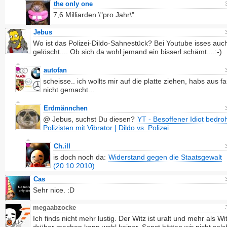
the only one
7,6 Milliarden \"pro Jahr\"
Jebus
Wo ist das Polizei-Dildo-Sahnestück? Bei Youtube isses auc
gelöscht.... Ob sich da wohl jemand ein bisserl schämt....:-)
autofan
scheisse.. ich wollts mir auf die platte ziehen, habs aus fa
nicht gemacht...
Erdmännchen
@ Jebus, suchst Du diesen?
YT - Besoffener Idiot bedro
Polizisten mit Vibrator | Dildo vs. Polizei
Ch.ill
is doch noch da:
Widerstand gegen die Staatsgewalt
(20.10.2010)
Cas
Sehr nice. :D
megaabzocke
Ich finds nicht mehr lustig. Der Witz ist uralt und mehr als Wi