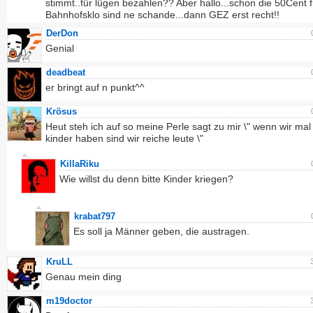
stimmt..für lügen bezahlen?? Aber hallo...schon die 50Cent f
Bahnhofsklo sind ne schande...dann GEZ erst recht!!
DerDon
Genial
deadbeat
er bringt auf n punkt^^
Krösus
Heut steh ich auf so meine Perle sagt zu mir \" wenn wir mal
kinder haben sind wir reiche leute \"
KillaRiku
Wie willst du denn bitte Kinder kriegen?
krabat797
Es soll ja Männer geben, die austragen.
KruLL
Genau mein ding
m19doctor