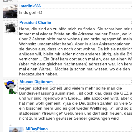
Interlink666
finds geil =D
President Charlie
Hehe, die sind eh zu blöd mich zu finden. Sie schreiben mir 
immer mal wieder Briefe an die Adresse meiner Eltern, wo ic
über 2 Jahren nicht mehr wohne (und ordnungsgemäß mei
Wohnsitz umgemeldet habe). Aber in allen Ankreuzoptionen
sie davon aus, dass ich noch dort wohne. Da ich sie natürlich
anlügen will, bleibt mir leider nichts anderes übrig, als die Br
vernichten... Ein Brief kam dort auch mal an, der an einen W
(aber mit dem gleichen Nachnamen) adressiert war. Ich kenn
mal einen Walter... Möchte ja schon mal wissen, wo die den
hergezaubert haben.
Abusus Digitorum
wegen solchem Scheiß und vielem mehr sollte man die
Bundesverfassung ausmisten... ist doch klar, dass die GEZ
und wir sind irgendwo am Ende..., alle abzocken wird. aber
hat man wohl gemeint: \"jaa die Deutschen zahlen so viele S
ein bisschen mehr und es gibt wieder Weltkrieg...\". und so 
stattdessen \'freiwillige\' Gebühren und darf sich freuen, da
nicht zum Schauen gewisser Sender gezwungen wird
AllDayPiano