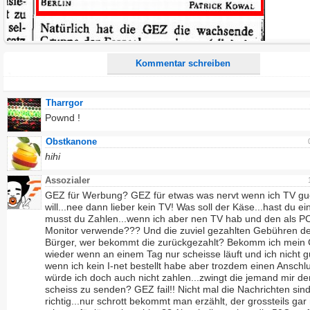
Ich möchte eine E-Mail, wenn zu meinem Kommentar Antworten erscheinen.
Ich möchte eine E-Mail, wenn auf dieser Seite weitere Kommentare erscheinen.
Kommentar schreiben
Tharrgor
Pownd !
Obstkanone
hihi
Assozialer
GEZ für Werbung? GEZ für etwas was nervt wenn ich TV g
will...nee dann lieber kein TV! Was soll der Käse...hast du ei
musst du Zahlen...wenn ich aber nen TV hab und den als P
Monitor verwende??? Und die zuviel gezahlten Gebühren de
Bürger, wer bekommt die zurückgezahlt? Bekomm ich mein 
wieder wenn an einem Tag nur scheisse läuft und ich nicht 
wenn ich kein I-net bestellt habe aber trozdem einen Anschl
würde ich doch auch nicht zahlen...zwingt die jemand mir de
scheiss zu senden? GEZ fail!! Nicht mal die Nachrichten sin
richtig...nur schrott bekommt man erzählt, der grossteils gar 