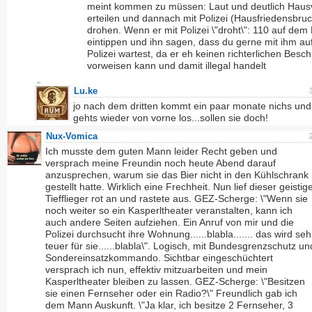
meint kommen zu müssen: Laut und deutlich Haus
erteilen und dannach mit Polizei (Hausfriedensbru
drohen. Wenn er mit Polizei \"droht\": 110 auf de
eintippen und ihn sagen, dass du gerne mit ihm auf
Polizei wartest, da er eh keinen richterlichen Besch
vorweisen kann und damit illegal handelt
Lu.ke
jo nach dem dritten kommt ein paar monate nichs un
gehts wieder von vorne los...sollen sie doch!
Nux-Vomica
Ich musste dem guten Mann leider Recht geben und
versprach meine Freundin noch heute Abend darauf
anzusprechen, warum sie das Bier nicht in den Kühlschrank
gestellt hatte. Wirklich eine Frechheit. Nun lief dieser geistig
Tiefflieger rot an und rastete aus. GEZ-Scherge: \"Wenn sie
noch weiter so ein Kasperltheater veranstalten, kann ich
auch andere Seiten aufziehen. Ein Anruf von mir und die
Polizei durchsucht ihre Wohnung......blabla....... das wird seh
teuer für sie......blabla\". Logisch, mit Bundesgrenzschutz un
Sondereinsatzkommando. Sichtbar eingeschüchtert
versprach ich nun, effektiv mitzuarbeiten und mein
Kasperltheater bleiben zu lassen. GEZ-Scherge: \"Besitzen
sie einen Fernseher oder ein Radio?\" Freundlich gab ich
dem Mann Auskunft. \"Ja klar, ich besitze 2 Fernseher, 3