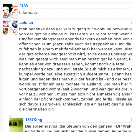
J189
Informativ
autofan
man bedenke dass gar kein zugang zur wohnung notwendig 
von der gez ne anzeige zu kassieren. es reicht schon wenn 
rundfunkempfangsgerät abends flackern gesehen bzw. von
öffentlichen raum (dazu zählt auch das treppenhaus und die
zufahrten in einem mehrfamilienhaus) her werden kann. also
der gez-scherge weggeschickt wird, sollte genau überlegt w
was ihm gesagt wird: sagt man man besitzt gar kein gerät, u
kann es aber von draussen sehen, kommt noch die fette
nachzahlung dazu, und evtl. strafe (glaub mich zu erinnern,
kumpel wurde mal eine zusätzlich aufgebrummt...) dann bes
lügen und sagen dass man nur der freund ist - und der besit
wohnung ist für ein paar monate im ausland, und man hier n
vorübergehend wohnt (seit 2 wochen, und weniger als drei 
vor hat zu wohnen.. muss man sich nicht anmelden :)) anso
einfach der pflicht nachkommen, zahlen und fertig.. bissle as
sich davor zu drücken, schliessich ists ein gesetz das für alle
gleichermaßen gilt
1337King
Die sollen erstmal die Steuern von den ganzen FDP Wäh
einfordern und mir nicht auf die Nüsse gehen. Außerdem 