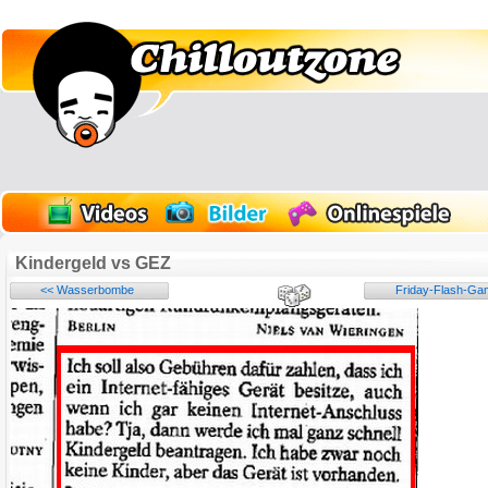
Kindergeld vs GEZ
<< Wasserbombe
Friday-Flash-Gam
Name:
E-Mail-Adresse (optional):
Kommentar:
Alle HTML-Tags außer <br>, <strike> und <i> werden aus Deinem Kommentar entfernt.
URLs werden automatisch umgewandelt. Bitte verwende "www." oder "http://" in URLs