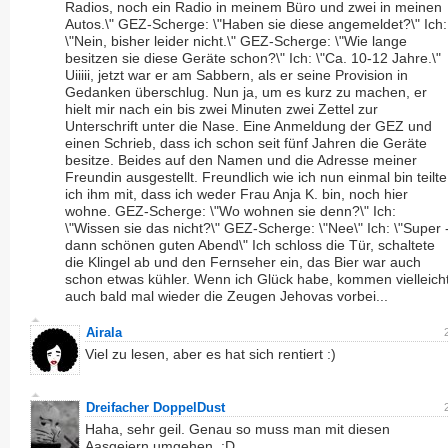
Radios, noch ein Radio in meinem Büro und zwei in meinen
Autos.\" GEZ-Scherge: \"Haben sie diese angemeldet?\" Ich:
\"Nein, bisher leider nicht.\" GEZ-Scherge: \"Wie lange
besitzen sie diese Geräte schon?\" Ich: \"Ca. 10-12 Jahre.\"
Uiiiii, jetzt war er am Sabbern, als er seine Provision in
Gedanken überschlug. Nun ja, um es kurz zu machen, er
hielt mir nach ein bis zwei Minuten zwei Zettel zur
Unterschrift unter die Nase. Eine Anmeldung der GEZ und
einen Schrieb, dass ich schon seit fünf Jahren die Geräte
besitze. Beides auf den Namen und die Adresse meiner
Freundin ausgestellt. Freundlich wie ich nun einmal bin teilte
ich ihm mit, dass ich weder Frau Anja K. bin, noch hier
wohne. GEZ-Scherge: \"Wo wohnen sie denn?\" Ich:
\"Wissen sie das nicht?\" GEZ-Scherge: \"Nee\" Ich: \"Super 
dann schönen guten Abend\" Ich schloss die Tür, schaltete
die Klingel ab und den Fernseher ein, das Bier war auch
schon etwas kühler. Wenn ich Glück habe, kommen vielleich
auch bald mal wieder die Zeugen Jehovas vorbei...
Airala
Viel zu lesen, aber es hat sich rentiert :)
Dreifacher DoppelDust
Haha, sehr geil. Genau so muss man mit diesen
Aasgeiern umgehen. :D