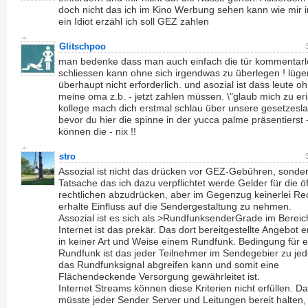
doch nicht das ich im Kino Werbung sehen kann wie mir 
ein Idiot erzähl ich soll GEZ zahlen
Glitschpoo
man bedenke dass man auch einfach die tür kommentarl
schliessen kann ohne sich irgendwas zu überlegen ! lügen
überhaupt nicht erforderlich. und asozial ist dass leute oh
meine oma z.b. - jetzt zahlen müssen. \"glaub mich zu eri
kollege mach dich erstmal schlau über unsere gesetzesl
bevor du hier die spinne in der yucca palme präsentierst -
können die - nix !!
stro
Assozial ist nicht das drücken vor GEZ-Gebühren, sonder
Tatsache das ich dazu verpflichtet werde Gelder für die öf
rechtlichen abzudrücken, aber im Gegenzug keinerlei Re
erhalte Einfluss auf die Sendergestaltung zu nehmen.
Assozial ist es sich als >RundfunksenderGrade im Bereic
Internet ist das prekär. Das dort bereitgestellte Angebot e
in keiner Art und Weise einem Rundfunk. Bedingung für 
Rundfunk ist das jeder Teilnehmer im Sendegebier zu jed
das Rundfunksignal abgreifen kann und somit eine
Flächendeckende Versorgung gewährleitet ist.
Internet Streams können diese Kriterien nicht erfüllen. Da
müsste jeder Sender Server und Leitungen bereit halten,