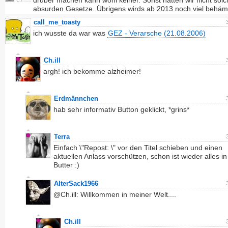
drüber machen kann wohl keiner. Sonst hätten wir nicht sol
absurden Gesetze. Übrigens wirds ab 2013 noch viel behämm
call_me_toasty
ich wusste da war was
GEZ - Verarsche (21.08.2006)
Ch.ill
argh! ich bekomme alzheimer!
Erdmännchen
hab sehr informativ Button geklickt, *grins*
Terra
Einfach \"Repost: \" vor den Titel schieben und einen
aktuellen Anlass vorschützen, schon ist wieder alles in
Butter :)
AlterSack1966
@Ch.ill: Willkommen in meiner Welt....
Ch.ill