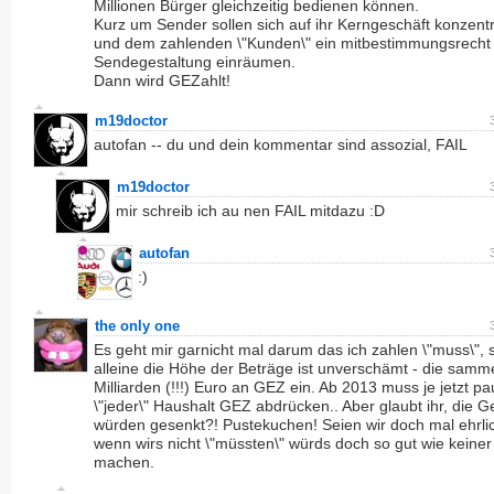
Millionen Bürger gleichzeitig bedienen können.
Kurz um Sender sollen sich auf ihr Kerngeschäft konzent
und dem zahlenden \"Kunden\" ein mitbestimmungsrecht 
Sendegestaltung einräumen.
Dann wird GEZahlt!
m19doctor
autofan -- du und dein kommentar sind assozial, FAIL
m19doctor
mir schreib ich au nen FAIL mitdazu :D
autofan
:)
the only one
Es geht mir garnicht mal darum das ich zahlen \"muss\",
alleine die Höhe der Beträge ist unverschämt - die samm
Milliarden (!!!) Euro an GEZ ein. Ab 2013 muss je jetzt p
\"jeder\" Haushalt GEZ abdrücken.. Aber glaubt ihr, die 
würden gesenkt?! Pustekuchen! Seien wir doch mal ehrlic
wenn wirs nicht \"müssten\" würds doch so gut wie keiner
machen.