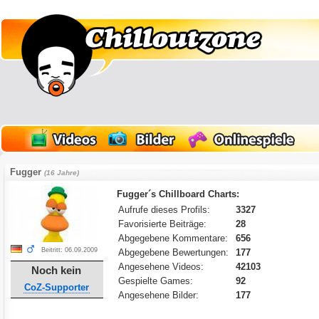
Fugger
(16 Jahre)
Fugger´s Chillboard Charts:
Aufrufe dieses Profils:
3327
Favorisierte Beiträge:
28
Abgegebene Kommentare:
656
Beitritt: 06.09.2009
Abgegebene Bewertungen:
177
Angesehene Videos:
42103
Noch kein
Gespielte Games:
92
CoZ-Supporter
Angesehene Bilder:
177