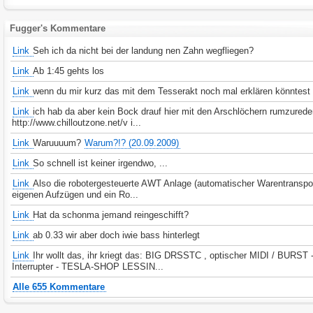
Fugger's Kommentare
Link
Seh ich da nicht bei der landung nen Zahn wegfliegen?
Link
Ab 1:45 gehts los
Link
wenn du mir kurz das mit dem Tesserakt noch mal erklären könntest
Link
ich hab da aber kein Bock drauf hier mit den Arschlöchern rumzured
http://www.chilloutzone.net/v i...
Link
Waruuuum?
Warum?!? (20.09.2009)
Link
So schnell ist keiner irgendwo, ...
Link
Also die robotergesteuerte AWT Anlage (automatischer Warentranspor
eigenen Aufzügen und ein Ro...
Link
Hat da schonma jemand reingeschifft?
Link
ab 0.33 wir aber doch iwie bass hinterlegt
Link
Ihr wollt das, ihr kriegt das: BIG DRSSTC , optischer MIDI / BURST 
Interrupter - TESLA-SHOP LESSIN...
Alle 655 Kommentare