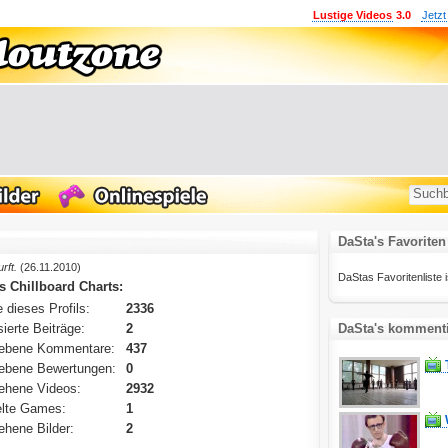
Lustige Videos
3.0
Jetzt
DaSta's Favoriten
rft.
(26.11.2010)
DaStas Favoritenliste is
s Chillboard Charts:
 dieses Profils:
2336
ierte Beiträge:
2
DaSta's kommenti
ebene Kommentare:
437
ebene Bewertungen:
0
ehene Videos:
2932
lte Games:
1
hene Bilder:
2