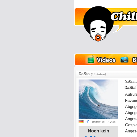
lder
Onlinespiele
DaSta
(49 Jahre)
DaSta
su
DaSta´
Aufrufe
Favoris
Abgeg
Abgeg
Anges
Beitritt: 03.12.2009
Gespie
Noch kein
Angese