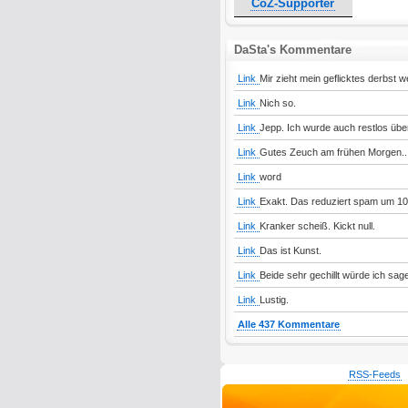
CoZ-Supporter
DaSta's Kommentare
Link
Mir zieht mein geflicktes derbst w
Link
Nich so.
Link
Jepp. Ich wurde auch restlos übe
Link
Gutes Zeuch am frühen Morgen..
Link
word
Link
Exakt. Das reduziert spam um 1
Link
Kranker scheiß. Kickt null.
Link
Das ist Kunst.
Link
Beide sehr gechillt würde ich sag
Link
Lustig.
Alle 437 Kommentare
RSS-Feeds