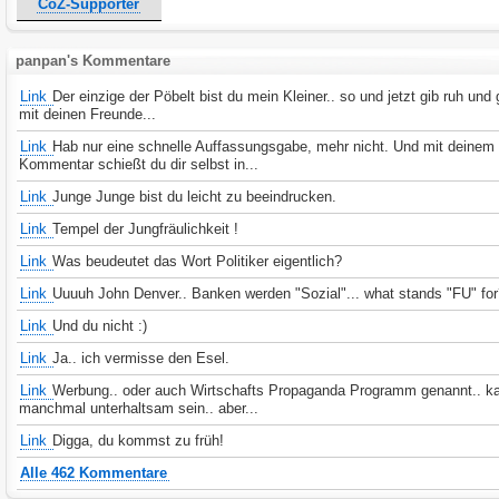
CoZ-Supporter
panpan's Kommentare
Link
Der einzige der Pöbelt bist du mein Kleiner.. so und jetzt gib ruh und
mit deinen Freunde...
Link
Hab nur eine schnelle Auffassungsgabe, mehr nicht. Und mit deinem
Kommentar schießt du dir selbst in...
Link
Junge Junge bist du leicht zu beeindrucken.
Link
Tempel der Jungfräulichkeit !
Link
Was beudeutet das Wort Politiker eigentlich?
Link
Uuuuh John Denver.. Banken werden "Sozial"... what stands "FU" fo
Link
Und du nicht :)
Link
Ja.. ich vermisse den Esel.
Link
Werbung.. oder auch Wirtschafts Propaganda Programm genannt.. k
manchmal unterhaltsam sein.. aber...
Link
Digga, du kommst zu früh!
Alle 462 Kommentare