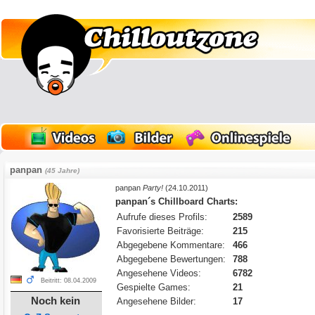
panpan
(45 Jahre)
panpan
Party!
(24.10.2011)
panpan´s Chillboard Charts:
Aufrufe dieses Profils:
2589
Favorisierte Beiträge:
215
Abgegebene Kommentare:
466
Abgegebene Bewertungen:
788
Angesehene Videos:
6782
Beitritt: 08.04.2009
Gespielte Games:
21
Noch kein
Angesehene Bilder:
17