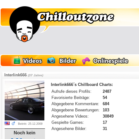
Interlink666
(37 Jahre)
Interlink666´s Chillboard Charts:
Aufrufe dieses Profils:
2487
Favorisierte Beiträge:
54
Abgegebene Kommentare:
684
Abgegebene Bewertungen:
103
Angesehene Videos:
30849
Gespielte Games:
17
Beitritt: 25.12.2009
Angesehene Bilder:
31
Noch kein