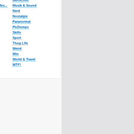
Menschen
es...
Musik & Sound
Nerd
Nostalgie
Paranormal
PicDumps
Skills
Sport
Thug Life
Weird
Win
World & Travel
WTF!