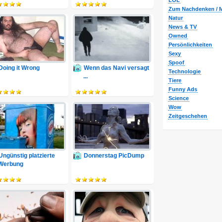
LOL
Zum Nachdenken / M
Natur
News & TV
Owned
Persönlichkeiten
Sexy
Spoof
Doing it Wrong
Wenn das Navi versagt
Technologie
...
Tiere
Funny Ads
Science
Wow
Zeitgeschehen
Ungünstig platzierte
Donnerstag PicDump
Werbung