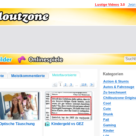
Lustige Videos
3.0
Jetzt
Kategorien
Meistfavorisierte
ete
Meistkommentierte
Action & Stunts
1
2
3
...
118
Autos & Fahrzeuge
Zu bescheuert
Chilloutzone Origina
Cool
Cute
Drunk
Fail
Optische Täuschung
Kindergeld vs GEZ
Gaming
Kinder