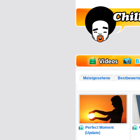
lder
Onlinespiele
Meistgesehene
Bestbewert
Perfect Moment
(Update)