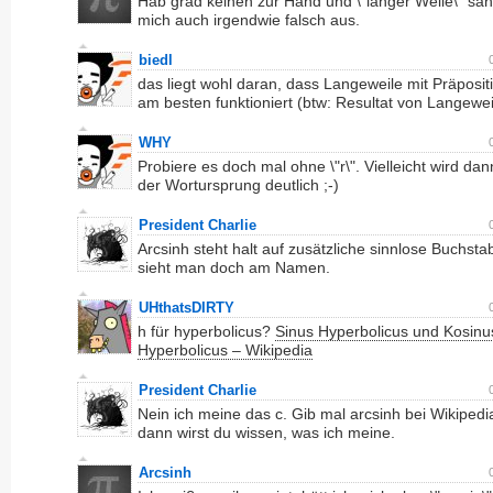
Hab grad keinen zur Hand und \"langer Weile\" sah
mich auch irgendwie falsch aus.
biedl
das liegt wohl daran, dass Langeweile mit Präposit
am besten funktioniert (btw: Resultat von Langewei
WHY
Probiere es doch mal ohne \"r\". Vielleicht wird da
der Wortursprung deutlich ;-)
President Charlie
Arcsinh steht halt auf zusätzliche sinnlose Buchsta
sieht man doch am Namen.
UHthatsDIRTY
h für hyperbolicus?
Sinus Hyperbolicus und Kosinu
Hyperbolicus – Wikipedia
President Charlie
Nein ich meine das c. Gib mal arcsinh bei Wikipedia
dann wirst du wissen, was ich meine.
Arcsinh