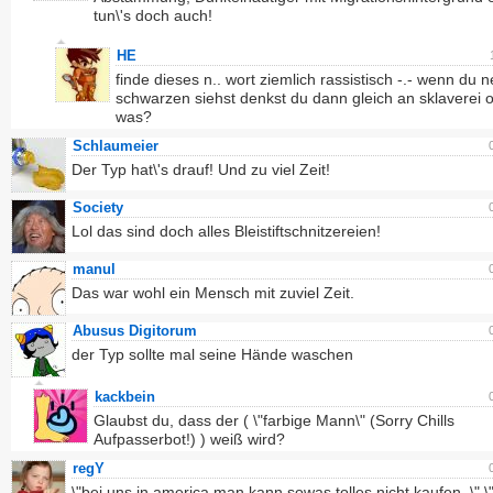
tun\'s doch auch!
HE
finde dieses n.. wort ziemlich rassistisch -.- wenn du 
schwarzen siehst denkst du dann gleich an sklaverei 
was?
Schlaumeier
Der Typ hat\'s drauf! Und zu viel Zeit!
Society
Lol das sind doch alles Bleistiftschnitzereien!
manul
Das war wohl ein Mensch mit zuviel Zeit.
Abusus Digitorum
der Typ sollte mal seine Hände waschen
kackbein
Glaubst du, dass der ( \"farbige Mann\" (Sorry Chills
Aufpasserbot!) ) weiß wird?
regY
\"bei uns in america man kann sowas tolles nicht kaufen..\" \"