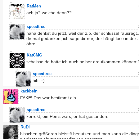
RatMen
ach ja? welche denn??
speedtree
haha denkst du jetzt, weil der z.b. der schlüssel rausragt.
dir mal gedanken, ich sage dir nur, der hängt lose in der
öhre.
KatCMG
scheisse da hätte ich auch selber draufkommen können:
speedtree
hihi =)
kackbein
FAKE! Das war bestimmt ein
speedtree
korrekt, ein Penis wars, er hat gestanden.
RuDi
bisschen größeren bleistift benutzen und man kann die ding