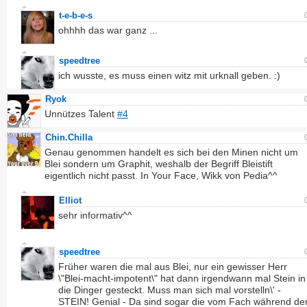
t-e-b-e-s
ohhhh das war ganz ...
speedtree
ich wusste, es muss einen witz mit urknall geben. :)
Ryok
Unnützes Talent
#4
Chin.Chilla
Genau genommen handelt es sich bei den Minen nicht um
Blei sondern um Graphit, weshalb der Begriff Bleistift
eigentlich nicht passt. In Your Face, Wikk von Pedia^^
Elliot
sehr informativ^^
speedtree
Früher waren die mal aus Blei, nur ein gewisser Herr
\"Blei-macht-impotent\" hat dann irgendwann mal Stein in
die Dinger gesteckt. Muss man sich mal vorstelln\' -
STEIN! Genial - Da sind sogar die vom Fach während de