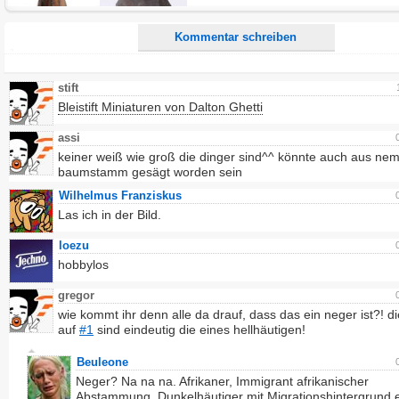
Kommentar schreiben
stift
Bleistift Miniaturen von Dalton Ghetti
assi
keiner weiß wie groß die dinger sind^^ könnte auch aus ne
baumstamm gesägt worden sein
Wilhelmus Franziskus
Las ich in der Bild.
loezu
hobbylos
gregor
wie kommt ihr denn alle da drauf, dass das ein neger ist?! d
auf
#1
sind eindeutig die eines hellhäutigen!
Beuleone
Neger? Na na na. Afrikaner, Immigrant afrikanischer
Abstammung, Dunkelhäutiger mit Migrationshintergrund e