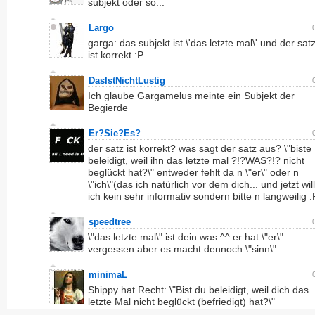
subjekt oder so...
Largo
garga: das subjekt ist \'das letzte mal\' und der sat
ist korrekt :P
DasIstNichtLustig
Ich glaube Gargamelus meinte ein Subjekt der
Begierde
Er?Sie?Es?
der satz ist korrekt? was sagt der satz aus? \"biste
beleidigt, weil ihn das letzte mal ?!?WAS?!? nicht
beglückt hat?\" entweder fehlt da n \"er\" oder n
\"ich\"(das ich natürlich vor dem dich... und jetzt will
ich kein sehr informativ sondern bitte n langweilig :
speedtree
\"das letzte mal\" ist dein was ^^ er hat \"er\"
vergessen aber es macht dennoch \"sinn\".
minimaL
Shippy hat Recht: \"Bist du beleidigt, weil dich das
letzte Mal nicht beglückt (befriedigt) hat?\"