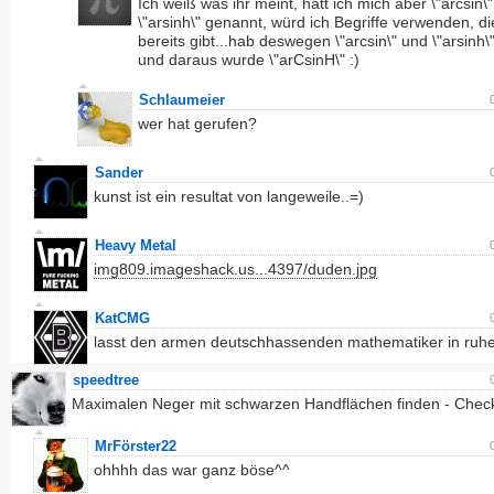
Ich weiß was ihr meint, hätt ich mich aber \"arcsin\
\"arsinh\" genannt, würd ich Begriffe verwenden, di
bereits gibt...hab deswegen \"arcsin\" und \"arsinh\"
und daraus wurde \"arCsinH\" :)
Schlaumeier
wer hat gerufen?
Sander
kunst ist ein resultat von langeweile..=)
Heavy Metal
img809.imageshack.us...4397/duden.jpg
KatCMG
lasst den armen deutschhassenden mathematiker in ruh
speedtree
Maximalen Neger mit schwarzen Handflächen finden - Chec
MrFörster22
ohhhh das war ganz böse^^