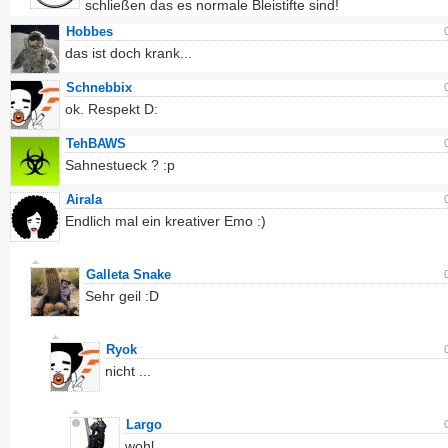
schließen das es normale Bleistifte sind!
Hobbes
das ist doch krank...
Schnebbix
ok. Respekt D:
TehBAWS
Sahnestueck ? :p
Airala
Endlich mal ein kreativer Emo :)
Galleta Snake
Sehr geil :D
Ryok
nicht ...
Largo
wohl ...