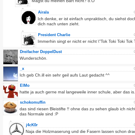
Magst du meinen Bart nicht? o.O
Airala
Ich denke, er ist einfach unpraktisch, du siehst doc
dich nach unten zieht.
President Charlie
Immerhin singt er nicht er nicht \"Tok Toki Toki Tok 
Dreifacher DoppelDust
Wunderschön.
_x
Ich geb Ch.ill ein sehr geil aufs Laut gedacht ^^
ElMo
hatte ja auch gerne mal langeweile inner schule, aber das is..
schokomuffin
das sind riesen Bleistifte !! ohne das zu sehen glaub ich nich
das Normale sind :P
j4cK0r
Naja die Holzmaserung und die Fasern lassen schon dra