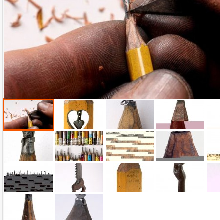
Name:
E-Mail-Adresse (optional):
Kommentar:
Alle HTML-Tags außer <br>, <strike> und <i> werden aus Deinem Kommentar entfernt.
URLs werden automatisch umgewandelt. Bitte verwende "www." oder "http://" in URLs
Ich möchte eine E-Mail, wenn zu meinem Kommentar Antworten erscheinen.
Ich möchte eine E-Mail, wenn auf dieser Seite weitere Kommentare erscheinen.