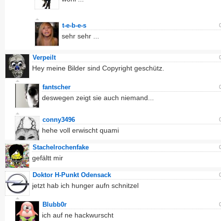
t-e-b-e-s
sehr sehr ...
Verpeilt
Hey meine Bilder sind Copyright geschütz.
fantscher
deswegen zeigt sie auch niemand...
conny3496
hehe voll erwischt quami
Stachelrochenfake
gefältt mir
Doktor H-Punkt Odensack
jetzt hab ich hunger aufn schnitzel
Blubb0r
ich auf ne hackwurscht