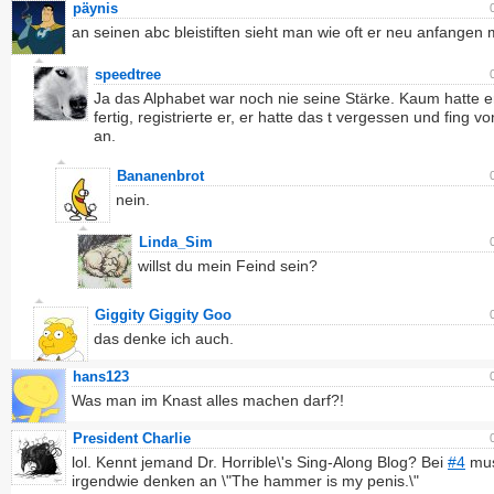
päynis
an seinen abc bleistiften sieht man wie oft er neu anfangen
speedtree
Ja das Alphabet war noch nie seine Stärke. Kaum hatte e
fertig, registrierte er, er hatte das t vergessen und fing v
an.
Bananenbrot
nein.
Linda_Sim
willst du mein Feind sein?
Giggity Giggity Goo
das denke ich auch.
hans123
Was man im Knast alles machen darf?!
President Charlie
lol. Kennt jemand Dr. Horrible\'s Sing-Along Blog? Bei
#4
mus
irgendwie denken an \"The hammer is my penis.\"