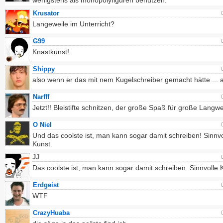
wenigstens als monopolyfiguren benutzen.
Krusator
Langeweile im Unterricht?
G99
Knastkunst!
Shippy
also wenn er das mit nem Kugelschreiber gemacht hätte ... a
Narfff
Jetzt!! Bleistifte schnitzen, der große Spaß für große Langwe
O Niel
Und das coolste ist, man kann sogar damit schreiben! Sinnvo
Kunst.
JJ
Das coolste ist, man kann sogar damit schreiben. Sinnvolle 
Erdgeist
WTF
CrazyHuaba