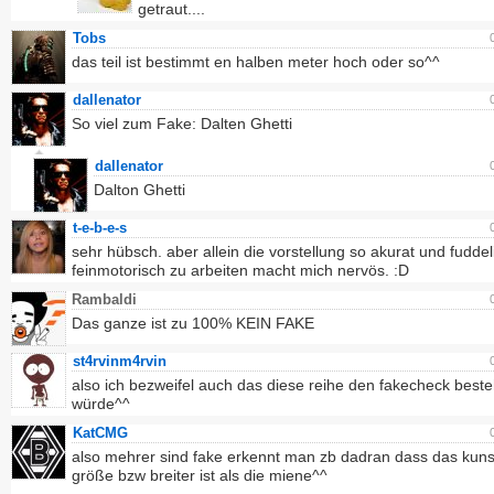
getraut....
Tobs
das teil ist bestimmt en halben meter hoch oder so^^
dallenator
So viel zum Fake: Dalten Ghetti
dallenator
Dalton Ghetti
t-e-b-e-s
sehr hübsch. aber allein die vorstellung so akurat und fuddel
feinmotorisch zu arbeiten macht mich nervös. :D
Rambaldi
Das ganze ist zu 100% KEIN FAKE
st4rvinm4rvin
also ich bezweifel auch das diese reihe den fakecheck best
würde^^
KatCMG
also mehrer sind fake erkennt man zb dadran dass das kun
größe bzw breiter ist als die miene^^