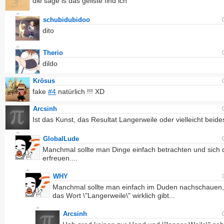
die säge is das geilste find ich
schubidubidoo
dito
Therio
dildo
Krösus
fake
#4
natürlich !!! XD
Arcsinh
Ist das Kunst, das Resultat Langerweile oder vielleicht beide
GlobalLude
Manchmal sollte man Dinge einfach betrachten und sich 
erfreuen....
WHY
Manchmal sollte man einfach im Duden nachschauen,
das Wort \"Langerweile\" wirklich gibt...
Arcsinh