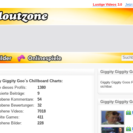
Lustige Videos
3.0
Jetzt
Giggity Giggity G
y Giggity Goo´s Chillboard Charts:
Giggity Giggity Goos Fav
sichtbar.
 dieses Profils:
1380
ierte Beiträge:
9
ebene Kommentare:
54
Giggity Giggity G
ebene Bewertungen:
32
ehene Videos:
7018
lte Games:
411
hene Bilder:
228