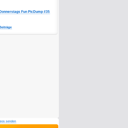
Donnerstags Fun PicDump #35
Beiträge
deos senden