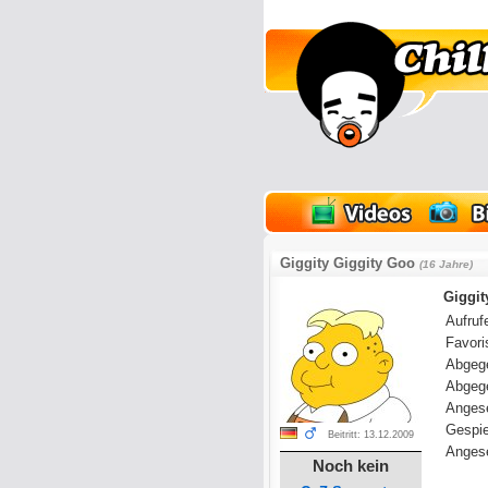
lder
Onlinespiele
Giggity Giggity Goo
(16 Jahre)
Giggit
Aufrufe
Favoris
Abgeg
Abgeg
Anges
Gespie
Beitritt: 13.12.2009
Angese
Noch kein