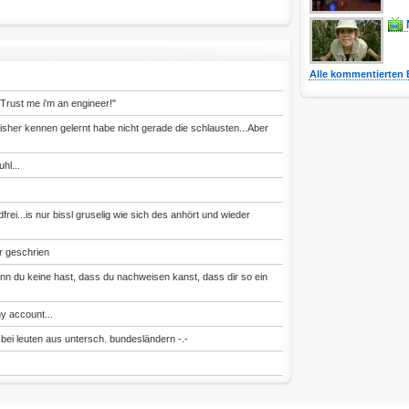
Alle kommentierten 
"Trust me i'm an engineer!"
bisher kennen gelernt habe nicht gerade die schlausten...Aber
hl...
frei...is nur bissl gruselig wie sich des anhört und wieder
er geschrien
n du keine hast, dass du nachweisen kanst, dass dir so ein
y account...
 bei leuten aus untersch. bundesländern -.-