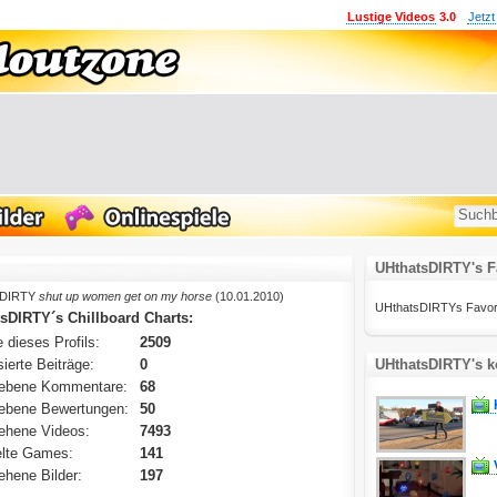
Lustige Videos
3.0
Jetzt
UHthatsDIRTY's F
sDIRTY
shut up women get on my horse
(10.01.2010)
UHthatsDIRTYs Favoriten
sDIRTY´s Chillboard Charts:
 dieses Profils:
2509
ierte Beiträge:
0
UHthatsDIRTY's k
ebene Kommentare:
68
ebene Bewertungen:
50
ehene Videos:
7493
lte Games:
141
hene Bilder:
197