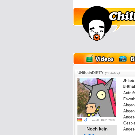
lder
Onlinespiele
UHthatsDIRTY
(39 Jahre)
UHthat
UHthat
Aufrufe
Favoris
Abgeg
Abgeg
Anges
Beitritt: 10.01.2010
Gespie
Noch kein
Angese