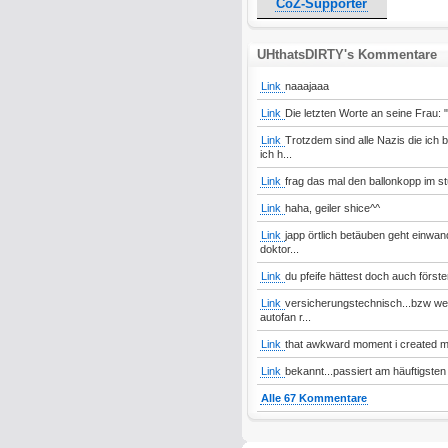
CoZ-Supporter
UHthatsDIRTY's Kommentare
Link
naaajaaa
Link
Die letzten Worte an seine Frau: 
Link
Trotzdem sind alle Nazis die ich 
ich h...
Link
frag das mal den ballonkopp im stu
Link
haha, geiler shice^^
Link
japp örtlich betäuben geht einwand
doktor...
Link
du pfeife hättest doch auch först
Link
versicherungstechnisch...bzw wen
autofan r...
Link
that awkward moment i created m
Link
bekannt...passiert am häuftigsten
Alle 67 Kommentare