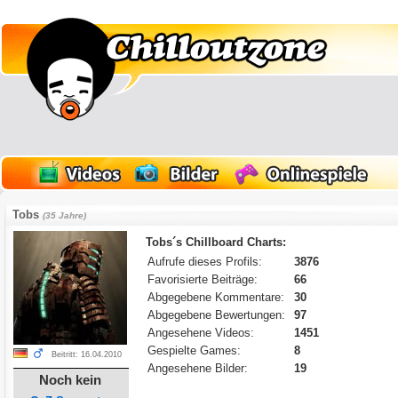
Tobs
(35 Jahre)
Tobs´s Chillboard Charts:
Aufrufe dieses Profils:
3876
Favorisierte Beiträge:
66
Abgegebene Kommentare:
30
Abgegebene Bewertungen:
97
Angesehene Videos:
1451
Gespielte Games:
8
Beitritt: 16.04.2010
Angesehene Bilder:
19
Noch kein