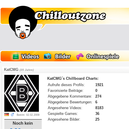
KatCMG
(35 Jahre)
KatCMG´s Chillboard Charts:
Aufrufe dieses Profils:
1921
Favorisierte Beiträge:
0
Abgegebene Kommentare:
274
Abgegebene Bewertungen:
6
Angesehene Videos:
8183
Gespielte Games:
36
Beitritt: 02.02.2009
Angesehene Bilder:
25
Noch kein