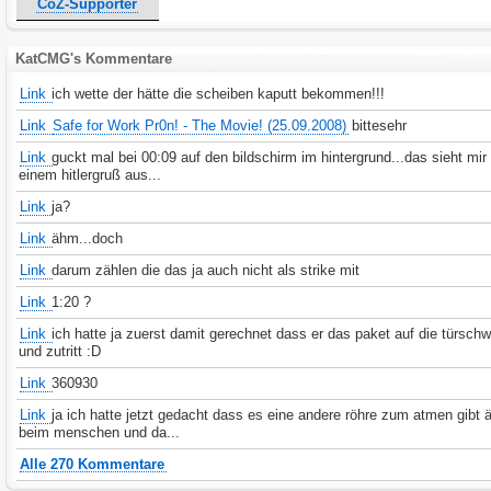
CoZ-Supporter
KatCMG's Kommentare
Link
ich wette der hätte die scheiben kaputt bekommen!!!
Link
Safe for Work Pr0n! - The Movie! (25.09.2008)
bittesehr
Link
guckt mal bei 00:09 auf den bildschirm im hintergrund...das sieht mir
einem hitlergruß aus...
Link
ja?
Link
ähm...doch
Link
darum zählen die das ja auch nicht als strike mit
Link
1:20 ?
Link
ich hatte ja zuerst damit gerechnet dass er das paket auf die türschwe
und zutritt :D
Link
360930
Link
ja ich hatte jetzt gedacht dass es eine andere röhre zum atmen gibt 
beim menschen und da...
Alle 270 Kommentare