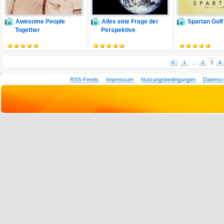
Awesome People
Alles eine Frage der
Spartan Golf
Together
Perspektive
1
...
2
3
4
RSS-Feeds
Impressum
Nutzungsbedingungen
Datensc