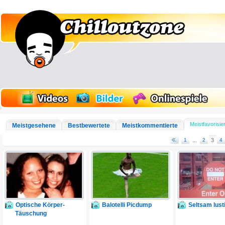
Meistfavorisie
Meistgesehene
Bestbewertete
Meistkommentierte
1
...
2
3
4
Optische Körper-
Balotelli Picdump
Seltsam lust
Täuschung