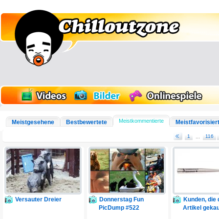
Meistkommentierte
Meistgesehene
Bestbewertete
Meistfavorisier
1
...
116
Versauter Dreier
Donnerstag Fun
Kunden, die 
PicDump #522
Artikel gekau