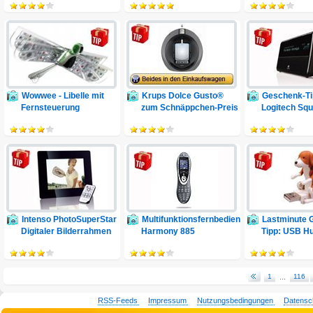
Wowwee - Libelle mit
Krups Dolce Gusto®
Geschenk-Ti
Fernsteuerung
zum Schnäppchen-Preis
Logitech Sq
Classic
Intenso PhotoSuperStar
Multifunktionsfernbedienung
Lastminute 
Digitaler Bilderrahmen
Harmony 885
Tipp: USB H
1
...
116
RSS-Feeds
Impressum
Nutzungsbedingungen
Datensc