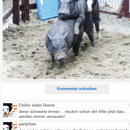
Name:
E-Mail-Adresse (optional):
Kommentar:
Alle HTML-Tags außer <br>, <strike> und <i> werden aus Deinem Kommentar entfernt.
URLs werden automatisch umgewandelt. Bitte verwende "www." oder "http://" in URLs
Ich möchte eine E-Mail, wenn zu meinem Kommentar Antworten erscheinen.
Ich möchte eine E-Mail, wenn auf dieser Seite weitere Kommentare erscheinen.
Kommentar schreiben
Chiller außer Dienst
diese schweine immer… neulich schon der 69er jetzt das…. 
werden immer versauter!
partylöwe