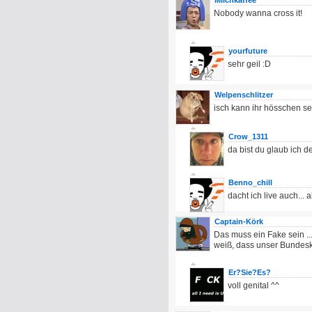
Milchkaffee
Nobody wanna cross it!
yourfuture
sehr geil :D
Welpenschlitzer
isch kann ihr hösschen se
Crow_1311
da bist du glaub ich de
Benno_chill
dacht ich live auch...
Captain-Körk
Das muss ein Fake sein .
weiß, dass unser Bundeska
Er?Sie?Es?
voll genital ^^