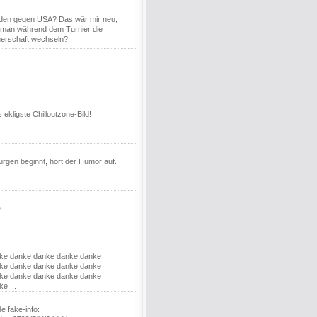
den gegen USA? Das wär mir neu,
 man während dem Turnier die
gerschaft wechseln?
 ekligste Chilloutzone-Bild!
gen beginnt, hört der Humor auf.
D
ke danke danke danke danke
ke danke danke danke danke
ke danke danke danke danke
e ...
e fake-info: