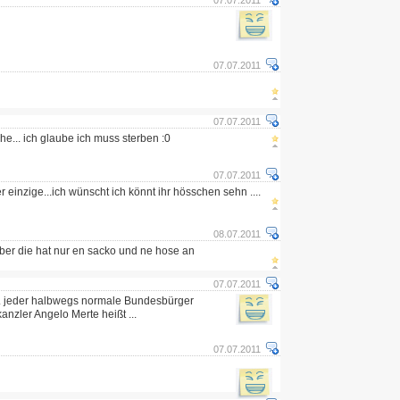
07.07.2011
07.07.2011
07.07.2011
he... ich glaube ich muss sterben :0
07.07.2011
r einzige...ich wünscht ich könnt ihr hösschen sehn ....
08.07.2011
 aber die hat nur en sacko und ne hose an
07.07.2011
.. jeder halbwegs normale Bundesbürger
nzler Angelo Merte heißt ...
07.07.2011