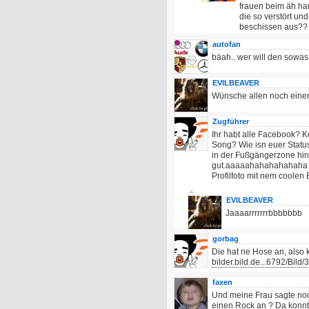
frauen beim äh ha
die so verstört un
beschissen aus??
autofan
bäah.. wer will den sowa
EVILBEAVER
Wünsche allen noch ein
Zugführer
Ihr habt alle Facebook? Ke
Song? Wie isn euer Status
in der Fußgängerzone hing
gut.aaaaahahahahahaha Ih
Profilfoto mit nem coolen 
EVILBEAVER
Jaaaarrrrrrrbbbbbbb
gorbag
Die hat ne Hose an, also 
bilder.bild.de...6792/Bild/3
faxen
Und meine Frau sagte noc
einen Rock an ? Da konnte