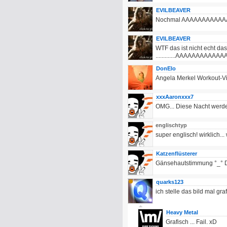
EVILBEAVER
Nochmal AAAAAAAAAA
EVILBEAVER
WTF das ist nicht echt das 
.............AAAAAAAAAA
DonElo
Angela Merkel Workout-V
xxxAaronxxx7
OMG... Diese Nacht werde
englischtyp
super englisch! wirklich...
Katzenflüsterer
Gänsehautstimmung °_° Das
quarks123
ich stelle das bild mal gra
Heavy Metal
Grafisch ... Fail. xD