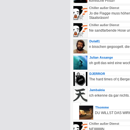
komische Frisur!
Chiller außer Dienst
Jo die Flagge muss höher,
Staatsräson!
Chiller außer Dienst
Ne sandfarbende Hose un
Dula81
n bisschen gegoogelt. di
Julian Assange
oh gott das wird eine woc
DJERROR
The hard times of rj Berge
Jambaleia
ich erkenne da gar nichts.
Thomme
DU WILLST DAS WI
Chiller außer Dienst
NEIIIIIIIIIN