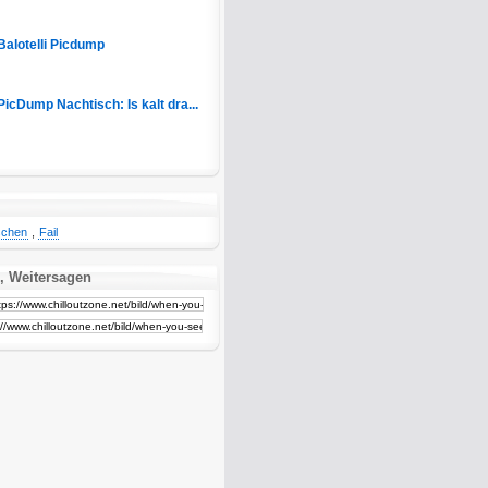
Balotelli Picdump
PicDump Nachtisch: Is kalt dra...
chen
,
Fail
, Weitersagen