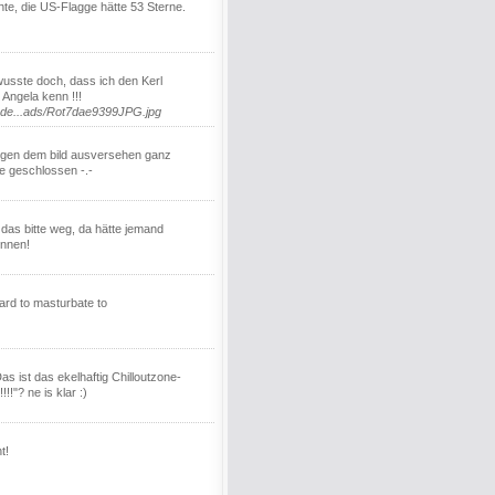
te, die US-Flagge hätte 53 Sterne.
 wusste doch, dass ich den Kerl
 Angela kenn !!!
.de...ads/Rot7dae9399JPG.jpg
egen dem bild ausversehen ganz
ne geschlossen -.-
 das bitte weg, da hätte jemand
önnen!
 hard to masturbate to
s ist das ekelhaftig Chilloutzone-
!!!"? ne is klar :)
t!