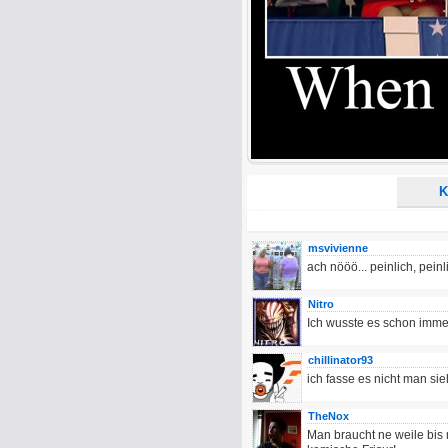
Alle HTML-Tags außer <br>, <strike> un
URLs werden automatisch umgewandelt. Bi
Ich möchte eine E-Mail, wenn z
Ich möchte eine E-Mail, wenn a
K
msvivienne
ach nööö... peinlich, peinl
Nitro
Ich wusste es schon immer
chillinator93
ich fasse es nicht man sie
TheNox
Man braucht ne weile bis m