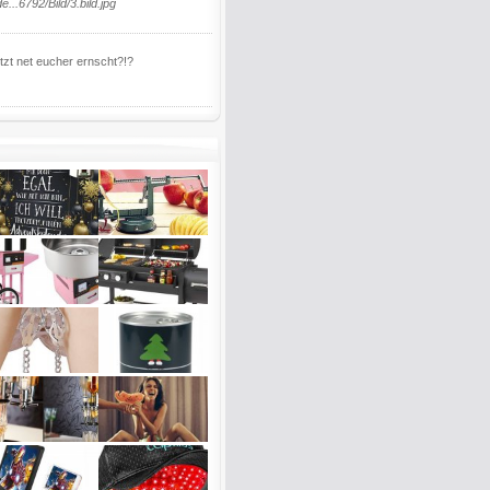
de...6792/Bild/3.bild.jpg
etzt net eucher ernscht?!?