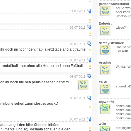
germanwunderkind
bei Schwe
11.07.2011
oder kann
Staatsbür
Erdgeist
08.07.2011
wieso?!
deathyistzurück
08.07.2011
Das ist das
 ihr doch nicht bringen, hab ja jetzt tagelang alpträume
EVER!!!!
08.07.2011
Arcsinh
errenfußball - nur ohne alte Herren und ohne Fußball.
Wo das Wür
08.07.2011
ls ob ihr noch nie nen penis gesehen hättet xD
Ch.ill
spoiler! :-
08.07.2011
bigwolf86
r tribüne sehen zumindest so aus xD
danke dan
danke dan
danke dan
danke dank
08.07.2011
w0io
haben angst den blick über die tribüne
beruhigend
en (merkel und so), deshalb schauen die den