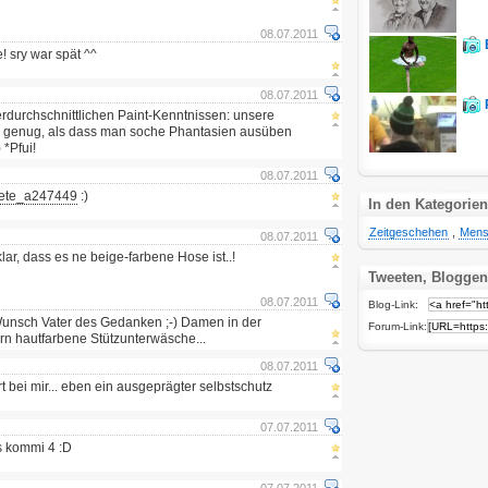
08.07.2011
! sry war spät ^^
08.07.2011
rdurchschnittlichen Paint-Kenntnissen: unsere
xy genug, als dass man soche Phantasien ausüben
*Pfui!
08.07.2011
llete_a247449
:)
In den Kategorien
Zeitgeschehen
,
Mens
08.07.2011
 klar, dass es ne beige-farbene Hose ist..!
Tweeten, Bloggen
08.07.2011
Blog-Link:
Wunsch Vater des Gedanken ;-) Damen in der
Forum-Link:
ern hautfarbene Stützunterwäsche...
08.07.2011
 bei mir... eben ein ausgeprägter selbstschutz
07.07.2011
s kommi 4 :D