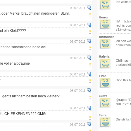
Ich wünsch
09.07.2011
 oder Merkel braucht nen niedrigeren Stuhl.
Herror
HA !!! Ich
08.07.2011
rechts von
s3.imgimg
d ein Kleid????
Anmelden
ich hab w
08.07.2011
chilloutzo
e hat ne sandfarbene hose an!
Haleria
08.07.2011
Chill mach
he voller albträume
sterben k
08.07.2011
ElMo
r
i find this
08.07.2011
samy
.. gehts nicht am besten noch kleiner?
@rappe "Da
Bild! EVER!
08.07.2011
RKLICH ERKENNEN??? OMG
Terra
Die stinkch
08.07.2011