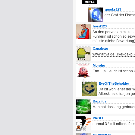
quarks123
der Graf der Fische
horst123
An den perversen mit unte
Führerin ist schon so se
müsste (siehe Bewertung) 
Canaletto
www.ariva.de...rkel-deko
Morpho
Erm... ja... euch ist schon
EyeOfTheBeholder
Da ist wohl eher der 
Altersklasse tragen g
Bazzilus
Man hat das lang gedauert
PROFI
normal 3 * mit milchkafee