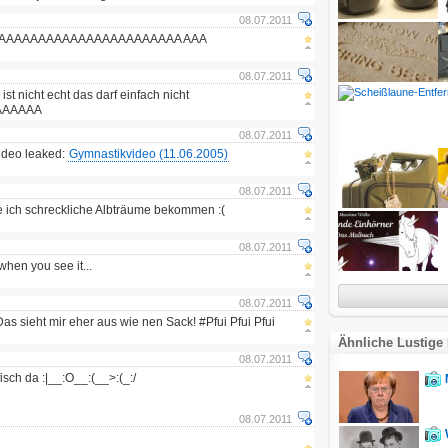
08.07.2011
AAAAAAAAAAAAAAAAAAAAAAAA AAA
08.07.2011
ist nicht echt das darf einfach nicht
AAAAAAAA
08.07.2011
ideo leaked:
Gymnastikvideo (11.06.2005)
08.07.2011
 ich schreckliche Albträume bekommen :(
08.07.2011
 when you see it...
08.07.2011
 sieht mir eher aus wie nen Sack! #Pfui Pfui Pfui
Ähnliche Lustige 
08.07.2011
fisch da :|__:O__:(__>:(_:/
08.07.2011