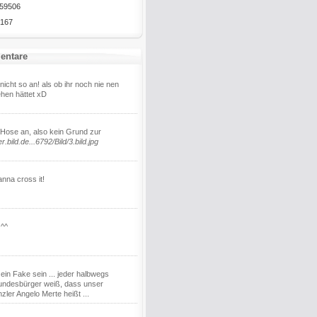
59506
167
entare
 nicht so an! als ob ihr noch nie nen
hen hättet xD
 Hose an, also kein Grund zur
er.bild.de...6792/Bild/3.bild.jpg
nna cross it!
 ^^
in Fake sein ... jeder halbwegs
undesbürger weiß, dass unser
ler Angelo Merte heißt ...