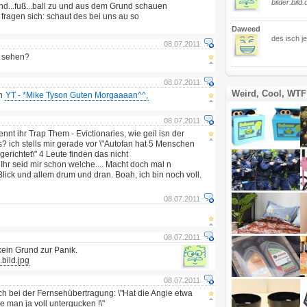
bilder.bild.
nd...fuß...ball zu und aus dem Grund schauen
d fragen sich: schaut des bei uns au so
Daweed
des isch j
08.07.2011
s sehen?
08.07.2011
Weird, Cool, WTF
en
YT - *Mike Tyson Guten Morgaaaan^^,
08.07.2011
nnt ihr Trap Them - Evictionaries, wie geil isn der
? ich stells mir gerade vor \"Autofan hat 5 Menschen
erichtet\" 4 Leute finden das nicht
r seid mir schon welche.... Macht doch mal n
Blick und allem drum und dran. Boah, ich bin noch voll.
08.07.2011
08.07.2011
kein Grund zur Panik.
.bild.jpg
08.07.2011
h bei der Fernsehübertragung: \"Hat die Angie etwa
 man ja voll untergucken !\"