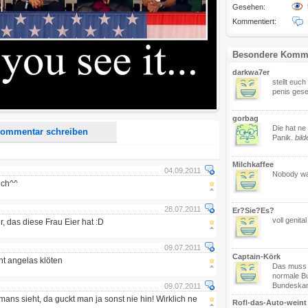
Gesehen:
Kommentiert:
d <i> werden aus Deinem Kommentar entfernt.
Besondere Komm
tte verwende "www." oder "http://" in URLs
darkwa7er
u meinem Kommentar Antworten erscheinen.
stellt euch
penis gese
uf dieser Seite weitere Kommentare erscheinen.
gorbag
Die hat ne
ommentar schreiben
Panik.
bild
Milchkaffee
04.09.2011
Nobody wa
ich^^
28.07.2011
Er?Sie?Es?
voll genital
, das diese Frau Eier hat :D
09.07.2011
Captain-Körk
ht angelas klöten
Das muss e
normale B
Bundeskanz
09.07.2011
ans sieht, da guckt man ja sonst nie hin! Wirklich ne
Rofl-das-Auto-weint