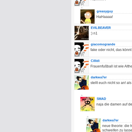
greasyguy
HaHaaaa!
EVILBEAVER
:) n1
giacomogrande
fake oder nicht, das könnt
Cillidi
Frauenfußball ist wie Alth
darkwa7er
stellt euch nicht so an! a
SMAD
naja die damen auf de
darkwa7er
neue theorie: die 
schweifen zu lass