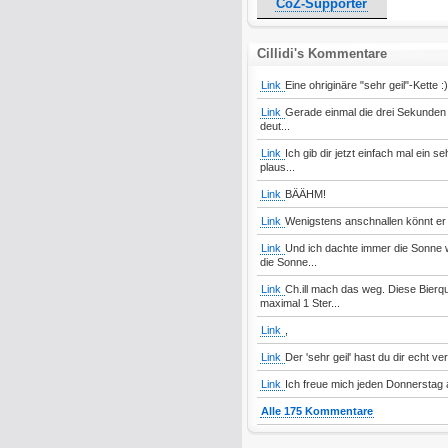
CoZ-Supporter
Cillidi's Kommentare
Link
Eine ohriginäre "sehr geil"-Kette :)
Link
Gerade einmal die drei Sekunden z
deut...
Link
Ich gib dir jetzt einfach mal ein 
plaus...
Link
BÄÄHM!
Link
Wenigstens anschnallen könnt er s
Link
Und ich dachte immer die Sonne 
die Sonne...
Link
Ch.ill mach das weg. Diese Bierq
maximal 1 Ster...
Link
,
Link
Der 'sehr geil' hast du dir echt ver
Link
Ich freue mich jeden Donnerstag a
Alle 175 Kommentare