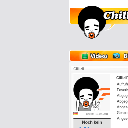
lder
Onlinespiele
Cillidi
Cillidi
Aufrufe
Favoris
Abgeg
Abgeg
Anges
Gespie
Beitritt: 10.02.2011
Angese
Noch kein