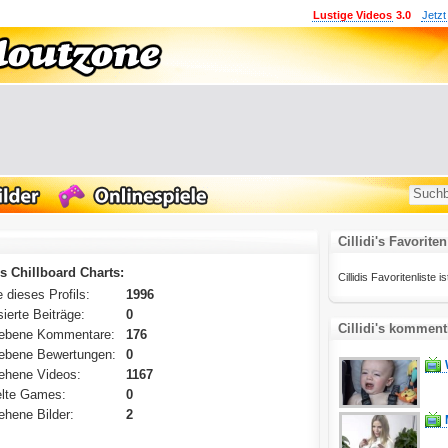
Lustige Videos
3.0
Jetzt
Cillidi's Favoriten
´s Chillboard Charts:
Cillidis Favoritenliste is
 dieses Profils:
1996
ierte Beiträge:
0
Cillidi's komment
ebene Kommentare:
176
ebene Bewertungen:
0
ehene Videos:
1167
lte Games:
0
hene Bilder:
2