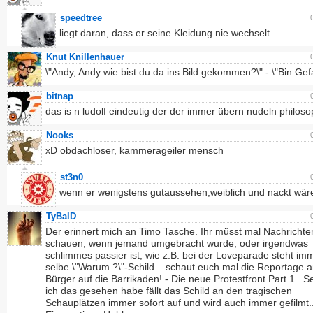
speedtree
liegt daran, dass er seine Kleidung nie wechselt
Knut Knillenhauer
\"Andy, Andy wie bist du da ins Bild gekommen?\" - \"Bin Gefa
bitnap
das is n ludolf eindeutig der der immer übern nudeln philoso
Nooks
xD obdachloser, kammerageiler mensch
st3n0
wenn er wenigstens gutaussehen,weiblich und nackt wäre
TyBalD
Der erinnert mich an Timo Tasche. Ihr müsst mal Nachrichte
schauen, wenn jemand umgebracht wurde, oder irgendwas
schlimmes passier ist, wie z.B. bei der Loveparade steht im
selbe \"Warum ?\"-Schild... schaut euch mal die Reportage a
Bürger auf die Barrikaden! - Die neue Protestfront Part 1 . 
ich das gesehen habe fällt das Schild an den tragischen
Schauplätzen immer sofort auf und wird auch immer gefilmt..