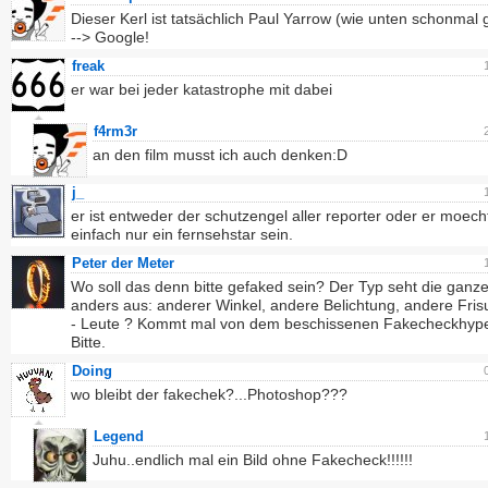
Dieser Kerl ist tatsächlich Paul Yarrow (wie unten schonmal 
--> Google!
freak
er war bei jeder katastrophe mit dabei
f4rm3r
an den film musst ich auch denken:D
j_
er ist entweder der schutzengel aller reporter oder er moech
einfach nur ein fernsehstar sein.
Peter der Meter
Wo soll das denn bitte gefaked sein? Der Typ seht die ganze
anders aus: anderer Winkel, andere Belichtung, andere Frisur
- Leute ? Kommt mal von dem beschissenen Fakecheckhype
Bitte.
Doing
wo bleibt der fakechek?...Photoshop???
Legend
Juhu..endlich mal ein Bild ohne Fakecheck!!!!!!