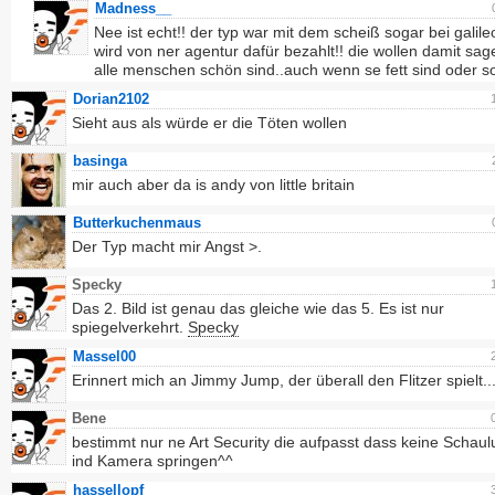
Madness__
Nee ist echt!! der typ war mit dem scheiß sogar bei galile
wird von ner agentur dafür bezahlt!! die wollen damit sa
alle menschen schön sind..auch wenn se fett sind oder so
Dorian2102
Sieht aus als würde er die Töten wollen
basinga
mir auch aber da is andy von little britain
Butterkuchenmaus
Der Typ macht mir Angst >.
Specky
Das 2. Bild ist genau das gleiche wie das 5. Es ist nur
spiegelverkehrt.
Specky
Massel00
Erinnert mich an Jimmy Jump, der überall den Flitzer spielt..
Bene
bestimmt nur ne Art Security die aufpasst dass keine Schaul
ind Kamera springen^^
hassellopf