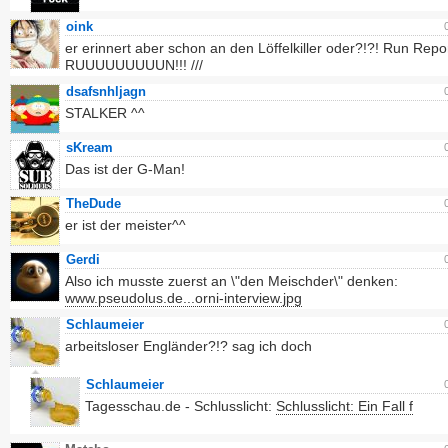
oink
er erinnert aber schon an den Löffelkiller oder?!?! Run Repor
RUUUUUUUUUN!!! ///
dsafsnhljagn
STALKER ^^
sKream
Das ist der G-Man!
TheDude
er ist der meister^^
Gerdi
Also ich musste zuerst an \"den Meischder\" denken:
www.pseudolus.de...orni-interview.jpg
Schlaumeier
arbeitsloser Engländer?!? sag ich doch
Schlaumeier
Tagesschau.de - Schlusslicht:
Schlusslicht: Ein Fall f