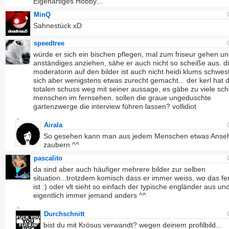
Eigenartiges Hobby...
MinQ
Sahnestück xD
speedtree
würde er sich ein bischen pflegen, mal zum friseur gehen u
anständiges anziehen, sähe er auch nicht so scheiße aus. d
moderatorin auf den bilder ist auch nicht heidi klums schwes
sich aber wenigstens etwas zurecht gemacht... der kerl hat 
totalen schuss weg mit seiner aussage, es gäbe zu viele sc
menschen im fernsehen. sollen die graue ungeduschte
gartenzwerge die interview führen lassen? vollidiot
Airala
So gesehen kann man aus jedem Menschen etwas Anseh
zaubern ^^
pascalito
da sind aber auch häufiger mehrere bilder zur selben
situation...trotzdem komisch dass er immer weiss, wo das f
ist :) oder vlt sieht so einfach der typische engländer aus und
eigentlich immer jemand anders ^^
Durchschnitt
bist du mit Krösus verwandt? wegen deinem profilbild...