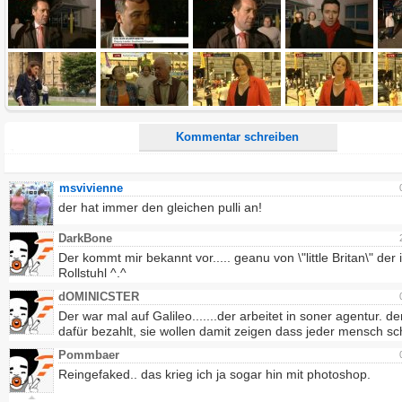
Alle HTML-Tags außer <br>, <strike> und <i> werden aus Deinem Kommentar entfernt.
URLs werden automatisch umgewandelt. Bitte verwende "www." oder "http://" in URLs
Ich möchte eine E-Mail, wenn zu meinem Kommentar Antworten erscheinen.
Ich möchte eine E-Mail, wenn auf dieser Seite weitere Kommentare erscheinen.
Kommentar schreiben
msvivienne
der hat immer den gleichen pulli an!
DarkBone
Der kommt mir bekannt vor..... geanu von \"little Britan\" der 
Rollstuhl ^.^
dOMINICSTER
Der war mal auf Galileo.......der arbeitet in soner agentur. de
dafür bezahlt, sie wollen damit zeigen dass jeder mensch sc
Pommbaer
Reingefaked.. das krieg ich ja sogar hin mit photoshop.