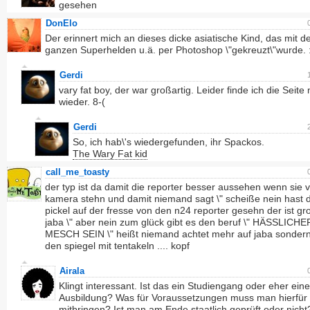
gesehen
DonElo
Der erinnert mich an dieses dicke asiatische Kind, das mit d
ganzen Superhelden u.ä. per Photoshop \"gekreuzt\"wurde. 
Gerdi
vary fat boy, der war großartig. Leider finde ich die Seite 
wieder. 8-(
Gerdi
So, ich hab\'s wiedergefunden, ihr Spackos.
The Wary Fat kid
call_me_toasty
der typ ist da damit die reporter besser aussehen wenn sie v
kamera stehn und damit niemand sagt \" scheiße nein hast 
pickel auf der fresse von den n24 reporter gesehn der ist gr
jaba \" aber nein zum glück gibt es den beruf \" HÄSSLICHE
MESCH SEIN \" heißt niemand achtet mehr auf jaba sonder
den spiegel mit tentakeln .... kopf
Airala
Klingt interessant. Ist das ein Studiengang oder eher eine
Ausbildung? Was für Voraussetzungen muss man hierfür
mitbringen? Ist man am Ende staatlich geprüft oder nicht