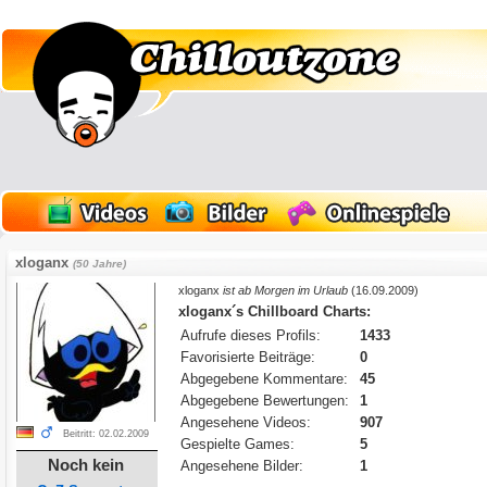
xloganx
(50 Jahre)
xloganx
ist ab Morgen im Urlaub
(16.09.2009)
xloganx´s Chillboard Charts:
Aufrufe dieses Profils:
1433
Favorisierte Beiträge:
0
Abgegebene Kommentare:
45
Abgegebene Bewertungen:
1
Angesehene Videos:
907
Beitritt: 02.02.2009
Gespielte Games:
5
Noch kein
Angesehene Bilder:
1