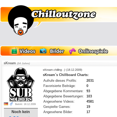
sKream
(34 Jahre)
sKream
chilling. :)
(18.12.2009)
sKream´s Chillboard Charts:
Aufrufe dieses Profils:
2031
Favorisierte Beiträge:
0
Abgegebene Kommentare:
93
Abgegebene Bewertungen:
103
Angesehene Videos:
4581
Beitritt: 18.12.2009
Gespielte Games:
19
Noch kein
Angesehene Bilder:
17