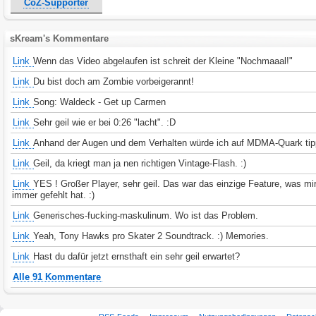
CoZ-Supporter
sKream's Kommentare
Link
Wenn das Video abgelaufen ist schreit der Kleine "Nochmaaal!"
Link
Du bist doch am Zombie vorbeigerannt!
Link
Song: Waldeck - Get up Carmen
Link
Sehr geil wie er bei 0:26 "lacht". :D
Link
Anhand der Augen und dem Verhalten würde ich auf MDMA-Quark tip
Link
Geil, da kriegt man ja nen richtigen Vintage-Flash. :)
Link
YES ! Großer Player, sehr geil. Das war das einzige Feature, was mir
immer gefehlt hat. :)
Link
Generisches-fucking-maskulinum. Wo ist das Problem.
Link
Yeah, Tony Hawks pro Skater 2 Soundtrack. :) Memories.
Link
Hast du dafür jetzt ernsthaft ein sehr geil erwartet?
Alle 91 Kommentare