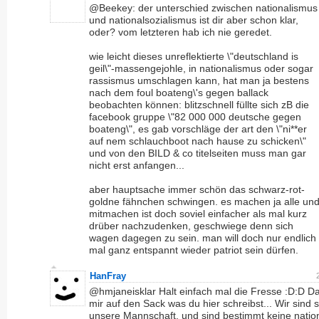
@Beekey: der unterschied zwischen nationalismus
und nationalsozialismus ist dir aber schon klar,
oder? vom letzteren hab ich nie geredet.
wie leicht dieses unreflektierte \"deutschland is
geil\"-massengejohle, in nationalismus oder sogar
rassismus umschlagen kann, hat man ja bestens
nach dem foul boateng\'s gegen ballack
beobachten können: blitzschnell füllte sich zB die
facebook gruppe \"82 000 000 deutsche gegen
boateng\", es gab vorschläge der art den \"ni**er
auf nem schlauchboot nach hause zu schicken\"
und von den BILD & co titelseiten muss man gar
nicht erst anfangen...
aber hauptsache immer schön das schwarz-rot-
goldne fähnchen schwingen. es machen ja alle un
mitmachen ist doch soviel einfacher als mal kurz
drüber nachzudenken, geschwiege denn sich
wagen dagegen zu sein. man will doch nur endlich
mal ganz entspannt wieder patriot sein dürfen.
HanFray
@hmjaneisklar Halt einfach mal die Fresse :D:D D
mir auf den Sack was du hier schreibst... Wir sind s
unsere Mannschaft, und sind bestimmt keine nation