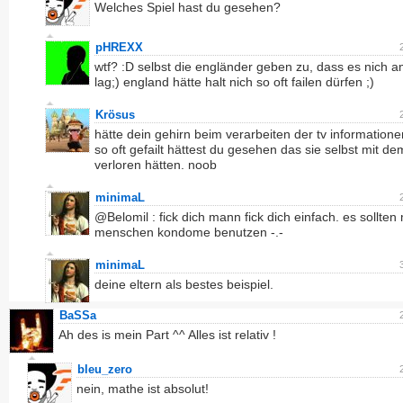
Welches Spiel hast du gesehen?
pHREXX
wtf? :D selbst die engländer geben zu, dass es nich am
lag;) england hätte halt nich so oft failen dürfen ;)
Krösus
hätte dein gehirn beim verarbeiten der tv informatione
so oft gefailt hättest du gesehen das sie selbst mit dem
verloren hätten. noob
minimaL
@Belomil : fick dich mann fick dich einfach. es sollten
menschen kondome benutzen -.-
minimaL
deine eltern als bestes beispiel.
BaSSa
Ah des is mein Part ^^ Alles ist relativ !
bleu_zero
nein, mathe ist absolut!