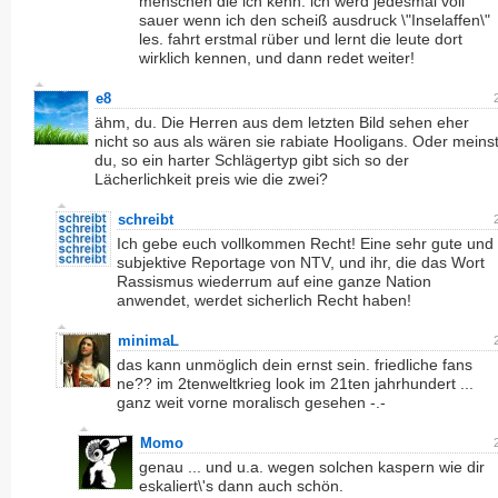
menschen die ich kenn. ich werd jedesmal voll
sauer wenn ich den scheiß ausdruck \"Inselaffen\"
les. fahrt erstmal rüber und lernt die leute dort
wirklich kennen, und dann redet weiter!
e8
ähm, du. Die Herren aus dem letzten Bild sehen eher
nicht so aus als wären sie rabiate Hooligans. Oder meins
du, so ein harter Schlägertyp gibt sich so der
Lächerlichkeit preis wie die zwei?
schreibt
Ich gebe euch vollkommen Recht! Eine sehr gute und
subjektive Reportage von NTV, und ihr, die das Wort
Rassismus wiederrum auf eine ganze Nation
anwendet, werdet sicherlich Recht haben!
minimaL
das kann unmöglich dein ernst sein. friedliche fans
ne?? im 2tenweltkrieg look im 21ten jahrhundert ...
ganz weit vorne moralisch gesehen -.-
Momo
genau ... und u.a. wegen solchen kaspern wie dir
eskaliert\'s dann auch schön.