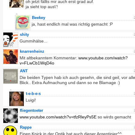
oh jetzt fällts mir auch erst grad auf.
ja sieht top aus\'!
Beekey
ja, hast endlich mal was richtig gemacht :P
shity
Gummihälse...
knarrenheinz
Mit altbekanntem Kommentar:
www.youtube.com/watch?
v=FLwCb1WqD4o
ANT
Die beiden Typen hab ich auch gesehn, die sind geil, vor all
Blick.. Extra Aufmachung und dann so ne Blamage :)
t-e-b-e-s
Luigi!
fliegentoeter
www.youtube.com/watch?v=tfzRleyPs5E
so wirds gemacht
Rappe
Einen Knick in der Optik hat auch dieser Argentinier^^