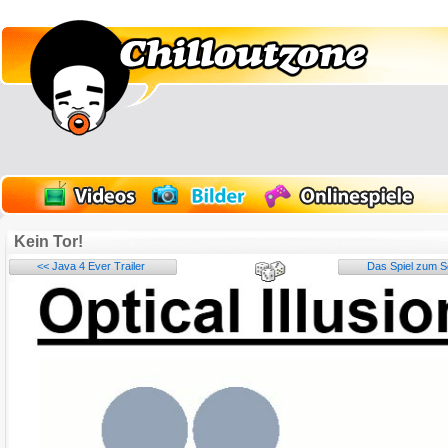
Kein Tor!
<< Java 4 Ever Trailer
Das Spiel zum S