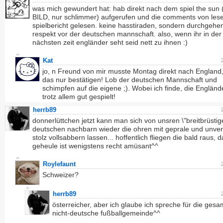
was mich gewundert hat: hab direkt nach dem spiel the sun (
BILD, nur schlimmer) aufgerufen und die comments von les
spielbericht gelesen. keine hasstiraden, sondern durchgehe
respekt vor der deutschen mannschaft. also, wenn ihr in der
nächsten zeit engländer seht seid nett zu ihnen :)
Kat
jo, n Freund von mir musste Montag direkt nach England
das nur bestätigen! Lob der deutschen Mannschaft und
schimpfen auf die eigene ;). Wobei ich finde, die Englän
trotz allem gut gespielt!
herrb89
donnerlüttchen jetzt kann man sich von unsren \"breitbrüstig
deutschen nachbarn wieder die ohren mit geprale und unve
stolz vollsabbern lassen... hoffentlich fliegen die bald raus, 
geheule ist wenigstens recht amüsant^^
Roylefaunt
Schweizer?
herrb89
österreicher, aber ich glaube ich spreche für die gesa
nicht-deutsche fußballgemeinde^^