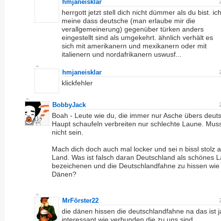
hmjaneisklar
herrgott jetzt stell dich nicht dümmer als du bist. ic
meine dass deutsche (man erlaube mir die
verallgemeinerung) gegenüber türken anders
eingestellt sind als umgekehrt. ähnlich verhält es
sich mit amerikanern und mexikanern oder mit
italienern und nordafrikanern uswusf...
hmjaneisklar
klickfehler
BobbyJack
Boah - Leute wie du, die immer nur Asche übers deut
Haupt schaufeln verbreiten nur schlechte Laune. Mus
nicht sein.
Mach dich doch auch mal locker und sei n bissl stolz a
Land. Was ist falsch daran Deutschland als schönes 
bezeichenen und die Deutschlandfahne zu hissen wie 
Dänen?
MrFörster22
die dänen hissen die deutschlandfahne na das ist j
interessant wie verbunden die zu uns sind