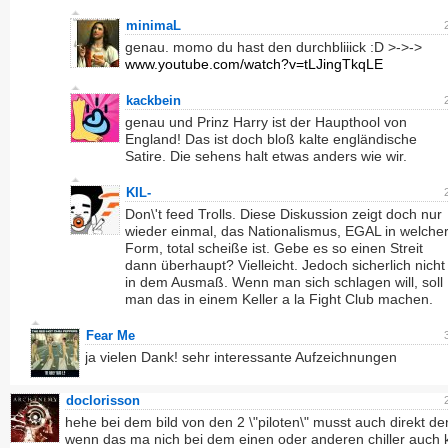
minimaL
genau. momo du hast den durchbliiick :D >->->
www.youtube.com/watch?v=tLJingTkqLE
kackbein
genau und Prinz Harry ist der Haupthool von
England! Das ist doch bloß kalte engländische
Satire. Die sehens halt etwas anders wie wir.
KIL-
Don\'t feed Trolls. Diese Diskussion zeigt doch nur
wieder einmal, das Nationalismus, EGAL in welche
Form, total scheiße ist. Gebe es so einen Streit
dann überhaupt? Vielleicht. Jedoch sicherlich nicht
in dem Ausmaß. Wenn man sich schlagen will, soll
man das in einem Keller a la Fight Club machen.
Fear Me
ja vielen Dank! sehr interessante Aufzeichnungen
doclorisson
hehe bei dem bild von den 2 \"piloten\" musst auch direkt d
wenn das ma nich bei dem einen oder anderen chiller auch k