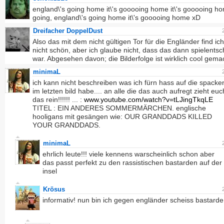
england\'s going home it\'s gooooing home it\'s gooooing hom
going, england\'s going home it\'s gooooing home xD
Dreifacher DoppelDust
Also das mit dem nicht gültigen Tor für die Engländer find ic
nicht schön, aber ich glaube nicht, dass das dann spielents
war. Abgesehen davon; die Bilderfolge ist wirklich cool gema
minimaL
ich kann nicht beschreiben was ich fürn hass auf die spacke
im letzten bild habe.... an alle die das auch aufregt zieht euc
das rein!!!!!! ... :
www.youtube.com/watch?v=tLJingTkqLE
TITEL : EIN ANDERES SOMMERMÄRCHEN. englische
hooligans mit gesängen wie: OUR GRANDDADS KILLED
YOUR GRANDDADS.
minimaL
ehrlich leute!!! viele kennens warscheinlich schon aber
das passt perfekt zu den rassistischen bastarden auf der
insel
Krösus
informativ! nun bin ich gegen engländer scheiss bastarde