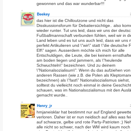
gewonnen und das war wunderbar!!!
Beekey
das hier ist die Chilloutzone und nicht das
Disskussionsforum für Debatiersüchtige.. also ko
wieder runter. Tut uns leid, dass wir uns der deuts
Fußballmannschaft verbunden fühlen, weil wir in 
Land leben und es tut uns auch leid, dass wir uns n
perfekt Artikulieren und \"wir\" statt \"die deutsche 
Elf\" sagen. Ausserdem möchte ich mich für alle
Entschuldigen, die Leute, die bei keinem ernsthaft
am boden liegen und jammern, als \"heulende
Schwuchteln\" bezeichnen. Und zu deinem
\"Nationalsozialisum\": Wenn du das aufziehen von
anderen Rassen (wie z.B. die Polen als Kleptoman
bezeichnen) als \"fast\" Nationalsozialismus siehst
solltest du vielleicht noch einmal in deine Geschic
schauen, was im Nationalsozialismus mit den Ausl
gemacht wurde..
Henry_jr
hmjaneisklar hat bestimmt nur auf England gewett
verloren. Daher ist er nun neidisch auf alles was fei
auf schwarze, gelbe und rote Party-Patrioten ;) Ne
alle nicht so schwer, nach der WM wird kaum noch