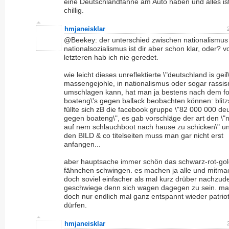
eine Deutschlandfahne am Auto haben und alles is
chillig.
hmjaneisklar
@Beekey: der unterschied zwischen nationalismus
nationalsozialismus ist dir aber schon klar, oder? 
letzteren hab ich nie geredet.
wie leicht dieses unreflektierte \"deutschland is geil\
massengejohle, in nationalismus oder sogar rassi
umschlagen kann, hat man ja bestens nach dem fo
boateng\'s gegen ballack beobachten können: blitz
füllte sich zB die facebook gruppe \"82 000 000 de
gegen boateng\", es gab vorschläge der art den \"
auf nem schlauchboot nach hause zu schicken\" u
den BILD & co titelseiten muss man gar nicht erst
anfangen...
aber hauptsache immer schön das schwarz-rot-go
fähnchen schwingen. es machen ja alle und mitmac
doch soviel einfacher als mal kurz drüber nachzud
geschwiege denn sich wagen dagegen zu sein. man
doch nur endlich mal ganz entspannt wieder patriot
dürfen.
hmjaneisklar