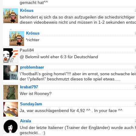
gemacht hat^^
Krösus
behindert ej sich da so dran aufzugeilen die schiedsrichtige
diesen videobeweis nicht und müssen in 1-2 sekunden ents
Krösus
*richter
Pauli84
@ Belomil wohl eher 6:3 für Deutschland
problembaer
\"football\'s going home\"!!! aber im ernst, sone schwache le
der \"pfeifen\" beschmutzt dieses tolle spiel etwas.....
krabat797
Wer ist Rooney?
SundayJam
Ja, war ausschlagenbend für 4,92 ^^ . In your face ^^
Airala
Und der letzte Italiener (Trainer der Engländer) wurde auch
geschickt... :)