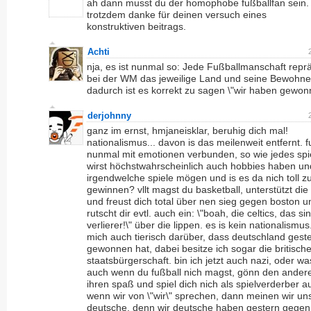
ah dann musst du der homophobe fußballfan sein.
trotzdem danke für deinen versuch eines
konstruktiven beitrags.
Achti
nja, es ist nunmal so: Jede Fußballmanschaft reprä
bei der WM das jeweilige Land und seine Bewohne
dadurch ist es korrekt zu sagen \"wir haben gewon
derjohnny
ganz im ernst, hmjaneisklar, beruhig dich mal!
nationalismus... davon is das meilenweit entfernt. f
nunmal mit emotionen verbunden, so wie jedes spi
wirst höchstwahrscheinlich auch hobbies haben un
irgendwelche spiele mögen und is es da nich toll z
gewinnen? vllt magst du basketball, unterstützt die
und freust dich total über nen sieg gegen boston 
rutscht dir evtl. auch ein: \"boah, die celtics, das si
verlierer!\" über die lippen. es is kein nationalismus
mich auch tierisch darüber, dass deutschland gest
gewonnen hat, dabei besitze ich sogar die britisch
staatsbürgerschaft. bin ich jetzt auch nazi, oder w
auch wenn du fußball nich magst, gönn den ander
ihren spaß und spiel dich nich als spielverderber a
wenn wir von \"wir\" sprechen, dann meinen wir un
deutsche. denn wir deutsche haben gestern gegen