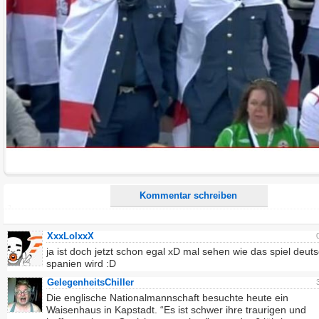
Name:
E-Mail-Adresse (optional):
Kommentar:
Alle HTML-Tags außer <br>, <strike> und <i> werden aus Deinem Kommentar entfernt.
URLs werden automatisch umgewandelt. Bitte verwende "www." oder "http://" in URLs
Ich möchte eine E-Mail, wenn zu meinem Kommentar Antworten erscheinen.
Ich möchte eine E-Mail, wenn auf dieser Seite weitere Kommentare erscheinen.
Kommentar schreiben
XxxLolxxX
ja ist doch jetzt schon egal xD mal sehen wie das spiel deut
spanien wird :D
GelegenheitsChiller
Die englische Nationalmannschaft besuchte heute ein
Waisenhaus in Kapstadt. “Es ist schwer ihre traurigen und