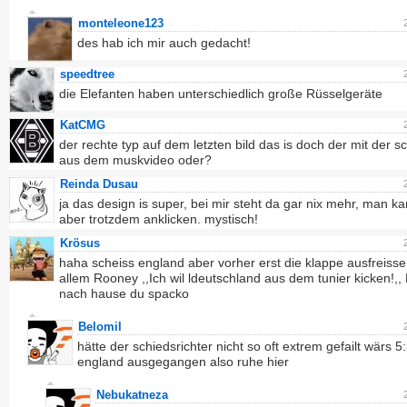
monteleone123
des hab ich mir auch gedacht!
speedtree
die Elefanten haben unterschiedlich große Rüsselgeräte
KatCMG
der rechte typ auf dem letzten bild das is doch der mit der s
aus dem muskvideo oder?
Reinda Dusau
ja das design is super, bei mir steht da gar nix mehr, man k
aber trotzdem anklicken. mystisch!
Krösus
haha scheiss england aber vorher erst die klappe ausfreisse
allem Rooney ,,Ich wil ldeutschland aus dem tunier kicken!,,
nach hause du spacko
Belomil
hätte der schiedsrichter nicht so oft extrem gefailt wärs 5:
england ausgegangen also ruhe hier
Nebukatneza