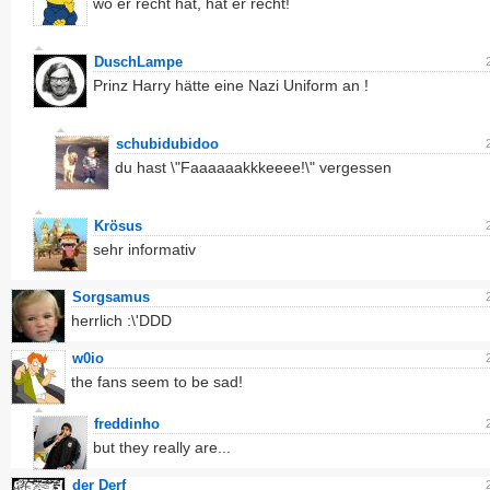
wo er recht hat, hat er recht!
DuschLampe
Prinz Harry hätte eine Nazi Uniform an !
schubidubidoo
du hast \"Faaaaaakkkeeee!\" vergessen
Krösus
sehr informativ
Sorgsamus
herrlich :\'DDD
w0io
the fans seem to be sad!
freddinho
but they really are...
der Derf