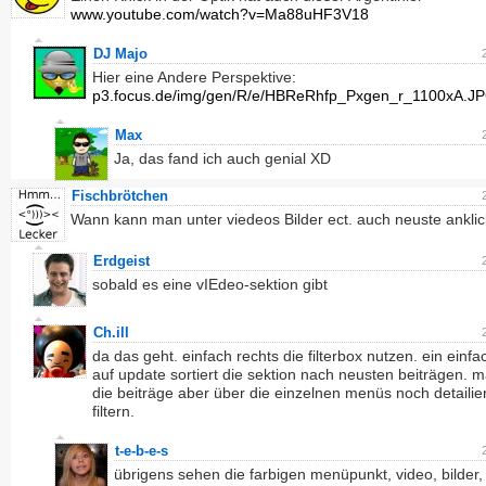
www.youtube.com/watch?v=Ma88uHF3V18
DJ Majo
Hier eine Andere Perspektive:
p3.focus.de/img/gen/R/e/HBReRhfp_Pxgen_r_1100xA.J
Max
Ja, das fand ich auch genial XD
Fischbrötchen
Wann kann man unter viedeos Bilder ect. auch neuste ankli
Erdgeist
sobald es eine vIEdeo-sektion gibt
Ch.ill
da das geht. einfach rechts die filterbox nutzen. ein einfac
auf update sortiert die sektion nach neusten beiträgen. 
die beiträge aber über die einzelnen menüs noch detailier
filtern.
t-e-b-e-s
übrigens sehen die farbigen menüpunkt, video, bilder