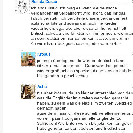
Reinda Dusau
ich finds lustig, ich mag es wenn die deutsche
vergangenheit verballhornt wird. nicht, daß ihr das
falsch versteht, ich verurteile unsere vergangenheit
aufs schärfste und sowas darf sich nie wieder
wiederholen, egal wo, aber diese art humor ist halt
britisch schwarz und funktioniert immer noch, wie man
an den reaktionen hier sehen kann. also: um 5 uhrrr
45 wirrrd zurrrück geschossen, oder wars 6:45?
Krösus
ja junge überleg mal da würden deutsche fans
sitzen in nazi uniformen . Dann wär das geheule
wieder groß scheiss spacken diese fans da auf de
bild gehöhren geschlachtet
Achti
nja aber krösus, da isn kleiner unterschied von de
was die Engländer im zweiten weltkrieg gemacht
haben, zu dem was die Nazis im zweiten Weltkrieg
gemacht haben!
auserdem hass ich diese scheiß verallgemeinerun
von ein paar Hooligans auf alle Engländer zu
Schließen! Alle Briten wo ich bis jetzt kennen gelern
habe gehören zu den coolsten und friedlichsten