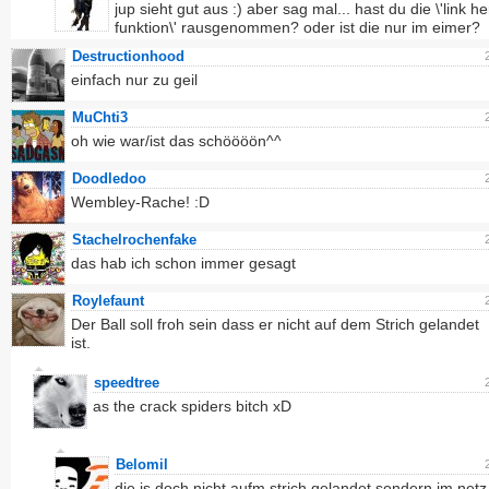
jup sieht gut aus :) aber sag mal... hast du die \'link h
funktion\' rausgenommen? oder ist die nur im eimer?
Destructionhood
einfach nur zu geil
MuChti3
oh wie war/ist das schöööön^^
Doodledoo
Wembley-Rache! :D
Stachelrochenfake
das hab ich schon immer gesagt
Roylefaunt
Der Ball soll froh sein dass er nicht auf dem Strich gelandet
ist.
speedtree
as the crack spiders bitch xD
Belomil
die is doch nicht aufm strich gelandet sondern im netz