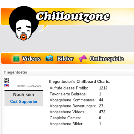
fliegentoeter
fliegentoeter´s Chillboard Charts:
Beitritt: 10.06.2010
Aufrufe dieses Profils:
1212
Noch kein
Favorisierte Beiträge:
1
Abgegebene Kommentare:
44
CoZ-Supporter
Abgegebene Bewertungen:
23
Angesehene Videos:
472
Gespielte Games:
0
Angesehene Bilder:
1