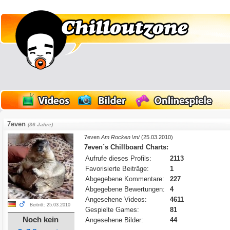
7even
(36 Jahre)
7even
Am Rocken \m/
(25.03.2010)
7even´s Chillboard Charts:
Aufrufe dieses Profils:
2113
Favorisierte Beiträge:
1
Abgegebene Kommentare:
227
Abgegebene Bewertungen:
4
Angesehene Videos:
4611
Beitritt: 25.03.2010
Gespielte Games:
81
Noch kein
Angesehene Bilder:
44