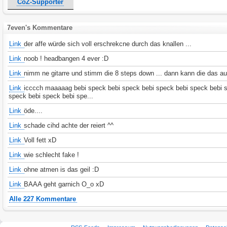
CoZ-Supporter
7even's Kommentare
Link
der affe würde sich voll erschrekcne durch das knallen ...
Link
noob ! headbangen 4 ever :D
Link
nimm ne gitarre und stimm die 8 steps down ... dann kann die das a
Link
icccch maaaaag bebi speck bebi speck bebi speck bebi speck bebi 
speck bebi speck bebi spe...
Link
öde....
Link
schade cihd achte der reiert ^^
Link
Voll fett xD
Link
wie schlecht fake !
Link
ohne atmen is das geil :D
Link
BAAA geht garnich O_o xD
Alle 227 Kommentare