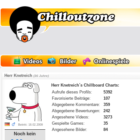
Herr Knetreich
(36 Jahre)
Herr Knetreich´s Chillboard Charts:
Aufrufe dieses Profils:
5392
Favorisierte Beiträge:
107
Abgegebene Kommentare:
359
Abgegebene Bewertungen:
242
Angesehene Videos:
3273
Gespielte Games:
35
Beitritt: 16.02.2009
Angesehene Bilder:
84
Noch kein