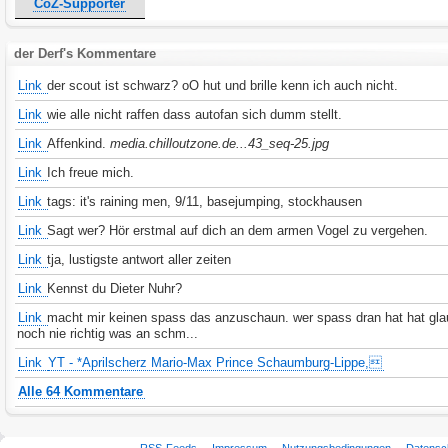
CoZ-Supporter
der Derf's Kommentare
Link
der scout ist schwarz? oO hut und brille kenn ich auch nicht.
Link
wie alle nicht raffen dass autofan sich dumm stellt.
Link
Affenkind.
media.chilloutzone.de...43_seq-25.jpg
Link
Ich freue mich.
Link
tags: it's raining men, 9/11, basejumping, stockhausen
Link
Sagt wer? Hör erstmal auf dich an dem armen Vogel zu vergehen.
Link
tja, lustigste antwort aller zeiten
Link
Kennst du Dieter Nuhr?
Link
macht mir keinen spass das anzuschaun. wer spass dran hat hat gla
noch nie richtig was an schm...
Link
YT - *Aprilscherz Mario-Max Prince Schaumburg-Lippe,
Alle 64 Kommentare