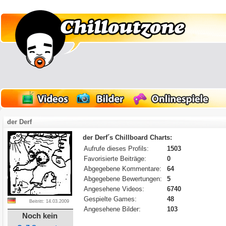
der Derf
der Derf´s Chillboard Charts:
Aufrufe dieses Profils:
1503
Favorisierte Beiträge:
0
Abgegebene Kommentare:
64
Abgegebene Bewertungen:
5
Angesehene Videos:
6740
Gespielte Games:
48
Beitritt: 14.03.2009
Angesehene Bilder:
103
Noch kein