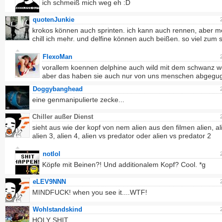
ich schmeiß mich weg eh :D
quotenJunkie
krokos können auch sprinten. ich kann auch rennen, aber m
chill ich mehr. und delfine können auch beißen. so viel zum 
FlexoMan
vorallem koennen delphine auch wild mit dem schwanz w
aber das haben sie auch nur von uns menschen abgegug
Doggybanghead
eine genmanipulierte zecke...
Chiller außer Dienst
sieht aus wie der kopf von nem alien aus den filmen alien, al
alien 3, alien 4, alien vs predator oder alien vs predator 2
notlol
Köpfe mit Beinen?! Und additionalem Kopf? Cool. *g
eLEV9NNN
MINDFUCK! when you see it....WTF!
Wohlstandskind
HOLY SHIT