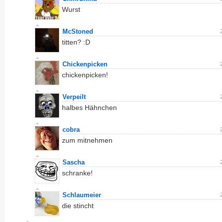
Wurst
McStoned
titten? :D
Chickenpicken
chickenpicken!
Verpeilt
halbes Hähnchen
cobra
zum mitnehmen
Sascha
schranke!
Schlaumeier
die stincht