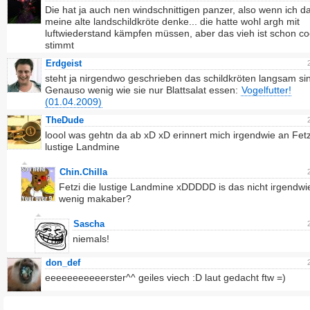
Die hat ja auch nen windschnittigen panzer, also wenn ich d
meine alte landschildkröte denke... die hatte wohl argh mit
luftwiederstand kämpfen müssen, aber das vieh ist schon co
stimmt
Erdgeist
steht ja nirgendwo geschrieben das schildkröten langsam si
Genauso wenig wie sie nur Blattsalat essen:
Vogelfutter!
(01.04.2009)
TheDude
loool was gehtn da ab xD xD erinnert mich irgendwie an Fetz
lustige Landmine
Chin.Chilla
Fetzi die lustige Landmine xDDDDD is das nicht irgendwi
wenig makaber?
Sascha
niemals!
don_def
eeeeeeeeeeerster^^ geiles viech :D laut gedacht ftw =)