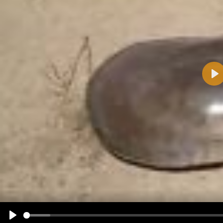
Pla
Name:
E-Mail-Adresse (optional):
Kommentar:
Alle HTML-Tags außer <br>, <strike> und <i> werden aus Deinem Kommentar entfernt.
URLs werden automatisch umgewandelt. Bitte verwende "www." oder "http://" in URLs
Ich möchte eine E-Mail, wenn zu meinem Kommentar Antworten erscheinen.
Ich möchte eine E-Mail, wenn auf dieser Seite weitere Kommentare erscheinen.