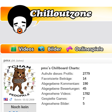
pmx
(36 Jahre)
pmx´s Chillboard Charts:
Aufrufe dieses Profils:
2779
Favorisierte Beiträge:
14
Abgegebene Kommentare:
190
Abgegebene Bewertungen:
45
Angesehene Videos:
1782
Gespielte Games:
7
Beitritt: 03.02.2009
Angesehene Bilder:
5
Noch kein