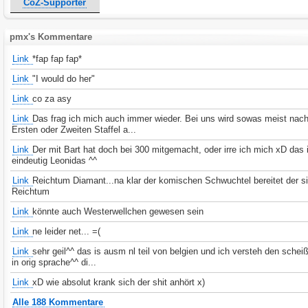
CoZ-Supporter
pmx's Kommentare
Link
*fap fap fap*
Link
"I would do her"
Link
co za asy
Link
Das frag ich mich auch immer wieder. Bei uns wird sowas meist nach
Ersten oder Zweiten Staffel a...
Link
Der mit Bart hat doch bei 300 mitgemacht, oder irre ich mich xD das 
eindeutig Leonidas ^^
Link
Reichtum Diamant...na klar der komischen Schwuchtel bereitet der s
Reichtum
Link
könnte auch Westerwellchen gewesen sein
Link
ne leider net... =(
Link
sehr geil^^ das is ausm nl teil von belgien und ich versteh den schei
in orig sprache^^ di...
Link
xD wie absolut krank sich der shit anhört x)
Alle 188 Kommentare