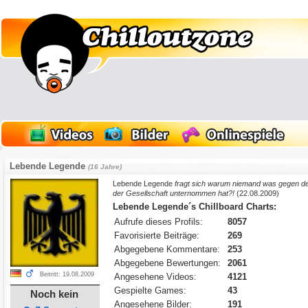
Lebende Legende
(16 Jahre)
Lebende Legende
fragt sich warum niemand was gegen d
der Gesellschaft unternommen hat?!
(22.08.2009)
Lebende Legende´s Chillboard Charts:
Aufrufe dieses Profils:
8057
Favorisierte Beiträge:
269
Abgegebene Kommentare:
253
Abgegebene Bewertungen:
2061
Beitritt: 19.08.2009
Angesehene Videos:
4121
Gespielte Games:
43
Noch kein
Angesehene Bilder:
191