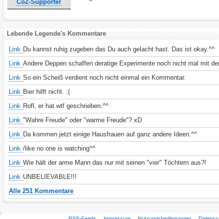
CoZ-Supporter
Lebende Legende's Kommentare
Link
Du kannst ruhig zugeben das Du auch gelacht hast. Das ist okay.^^
Link
Andere Deppen schaffen deratige Experimente noch nicht mal mit d
Link
So ein Scheiß verdient noch nicht einmal ein Kommentar.
Link
Bier hilft nicht. :(
Link
Rofl, er hat wtf geschrieben.^^
Link
"Wahre Freude" oder "warme Freude"? xD
Link
Da kommen jetzt einige Hausfrauen auf ganz andere Ideen.^^
Link
/like no one is watching^^
Link
Wie hält der arme Mann das nur mit seinen "vier" Töchtern aus?!
Link
UNBELIEVABLE!!!
Alle 251 Kommentare
RSS-Feeds
Impressum
Nutzungsbedingungen
Datensc